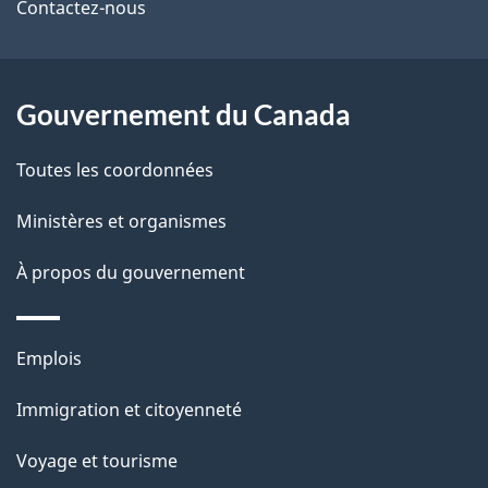
de
l
Contactez-nous
ce
s
site
d
Gouvernement du Canada
e
Toutes les coordonnées
l
Ministères et organismes
a
À propos du gouvernement
p
a
Thèmes
Emplois
g
et
Immigration et citoyenneté
sujets
e
Voyage et tourisme