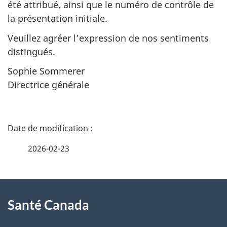
été attribué, ainsi que le numéro de contrôle de
la présentation initiale.
Veuillez agréer l’expression de nos sentiments
distingués.
Sophie Sommerer
Directrice générale
D
é
2026-02-23
t
À
a
Santé Canada
propos
i