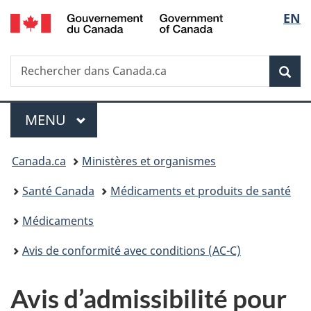
/
Sélec
EN
Passer
Passer
Passer
Government
au
à
à
de
of
contenu
«
la
Canada
Recherche
Rechercher
principal
Au
version
Rec
la
dans
sujet
HTML
Canada.ca
du
simplifiée
langu
Menu
gouvernement
MENU
PRINCIPAL
»
Vous
Canada.ca
Ministères et organismes
êtes
Santé Canada
Médicaments et produits de santé
ici :
Médicaments
Avis de conformité avec conditions (AC-C)
Avis d’admissibilité pour