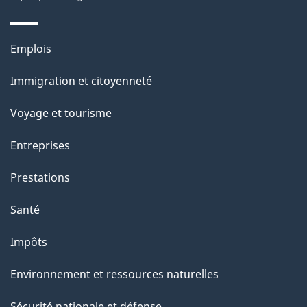
p
a
Thèmes
Emplois
g
et
Immigration et citoyenneté
sujets
e
Voyage et tourisme
Entreprises
Prestations
Santé
Impôts
Environnement et ressources naturelles
Sécurité nationale et défense