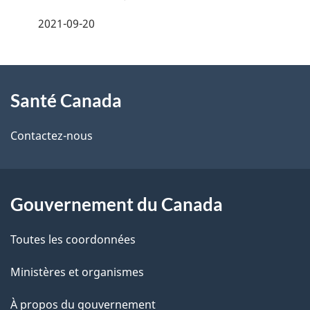
é
2021-09-20
t
À
a
Santé Canada
propos
i
de
l
Contactez-nous
ce
s
site
d
Gouvernement du Canada
e
Toutes les coordonnées
l
Ministères et organismes
a
À propos du gouvernement