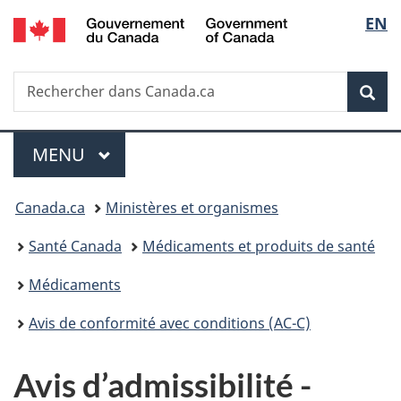
/
Sélec
EN
Passer
Passer
Passer
Government
au
à
à
de
of
contenu
«
la
Canada
Recherche
Rechercher
principal
Au
version
Rec
la
dans
sujet
HTML
Canada.ca
du
simplifiée
langu
Menu
gouvernement
MENU
PRINCIPAL
»
Vous
Canada.ca
Ministères et organismes
êtes
Santé Canada
Médicaments et produits de santé
ici :
Médicaments
Avis de conformité avec conditions (AC-C)
Avis d’admissibilité -