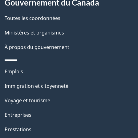
site
d
Gouvernement du Canada
e
Toutes les coordonnées
l
Ministères et organismes
a
À propos du gouvernement
p
a
Thèmes
Emplois
g
et
Immigration et citoyenneté
sujets
e
Voyage et tourisme
Entreprises
Prestations