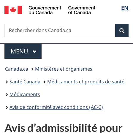
/
Sélec
EN
Passer
Passer
Passer
Government
au
à
à
de
of
contenu
«
la
Canada
Recherche
Rechercher
principal
Au
version
Rec
la
dans
sujet
HTML
Canada.ca
du
simplifiée
langu
Menu
gouvernement
MENU
PRINCIPAL
»
Vous
Canada.ca
Ministères et organismes
êtes
Santé Canada
Médicaments et produits de santé
ici :
Médicaments
Avis de conformité avec conditions (AC-C)
Avis d’admissibilité pour