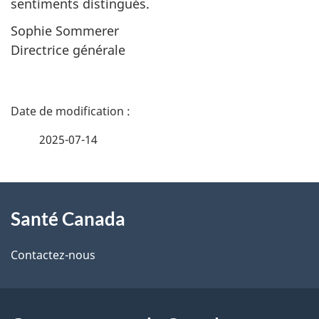
sentiments distingués.
Sophie Sommerer
Directrice générale
D
é
2025-07-14
t
À
a
Santé Canada
propos
i
de
l
Contactez-nous
ce
s