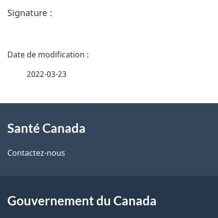
Signature :
D
é
2022-03-23
t
À
a
Santé Canada
propos
i
de
l
Contactez-nous
ce
s
site
d
Gouvernement du Canada