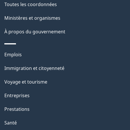
e
Toutes les coordonnées
l
Ministères et organismes
a
À propos du gouvernement
p
a
Thèmes
Emplois
g
et
Immigration et citoyenneté
sujets
e
Voyage et tourisme
Entreprises
Prestations
Santé