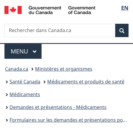
/
Sélec
EN
Passer
Passer
Passer
Government
au
à
à
de
of
contenu
«
la
Canada
Recherche
Rechercher
principal
Au
version
Rec
la
dans
sujet
HTML
Canada.ca
du
simplifiée
langu
Menu
gouvernement
MENU
PRINCIPAL
»
Vous
Canada.ca
Ministères et organismes
êtes
Santé Canada
Médicaments et produits de santé
ici :
Médicaments
Demandes et présentations - Médicaments
Formulaires sur les demandes et présentations pour les médicaments