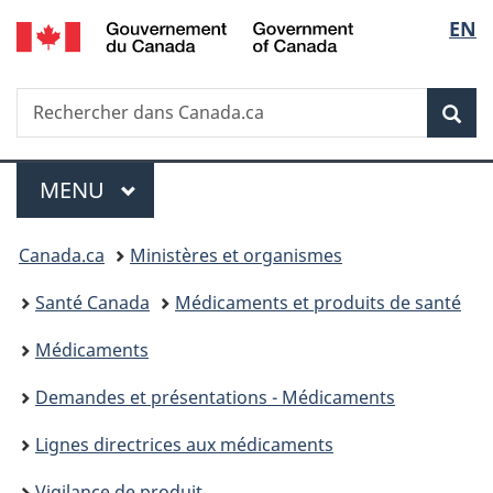
/
Sélec
EN
Passer
Passer
Passer
Government
au
à
à
de
of
contenu
«
la
Canada
Recherche
Rechercher
principal
Au
version
Rec
la
dans
sujet
HTML
Canada.ca
du
simplifiée
langu
Menu
gouvernement
MENU
PRINCIPAL
»
Vous
Canada.ca
Ministères et organismes
êtes
Santé Canada
Médicaments et produits de santé
ici :
Médicaments
Demandes et présentations - Médicaments
Lignes directrices aux médicaments
Vigilance de produit