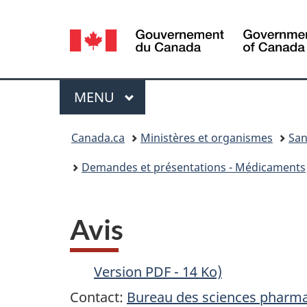
Sélection
de
la
Menu
MENU
PRINCIPAL
langue
Vous
Canada.ca
Ministères et organismes
San
êtes
Demandes et présentations - Médicaments
ici :
Avis
Version PDF - 14 Ko)
Contact:
Bureau des sciences pharm