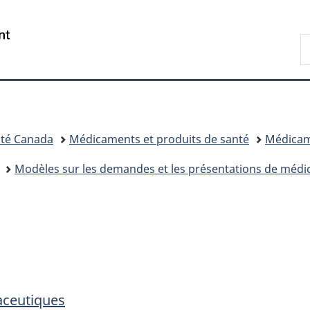
Passer
Passer
Passer
Passer
au
au
à
à
/
R
Gestionnaire
contenu
«
la
Government
d
des
principal
Au
version
of
C
Invitations
sujet
HTML
Canada
du
simplifiée
gouvernement
»
té Canada
Médicaments et produits de santé
Médica
Modèles sur les demandes et les présentations de méd
aceutiques