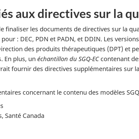
s aux directives sur la qua
 finaliser les documents de directives sur la qua
 pour :
DEC
,
PDN
et
PADN
, et
DDIN
. Les version
 Direction des produits thérapeutiques (
DPT
) et p
. En plus, un
échantillon du
SGQ-EC
contenant des
rrait fournir des directives supplémentaires sur
entaires concernant le contenu des modèles
SGQ
es
s, Santé Canada