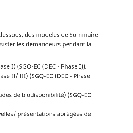
ci-dessous, des modèles de Sommaire
ssister les demandeurs pendant la
se I) (
SGQ-EC
(
DEC
- Phase I)),
e II/ III) (
SGQ-EC
(
DEC
- Phase
des de biodisponibilité) (
SGQ-EC
velles/ présentations abrégées de