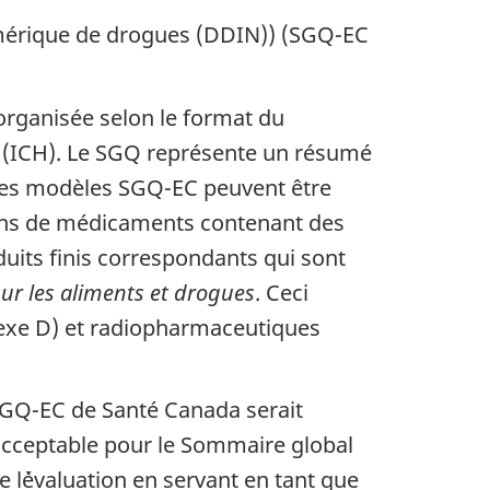
mérique de drogues (
DDIN
)) (
SGQ-EC
organisée selon le format du
(
ICH
). Le
SGQ
représente un résumé
 Ces modèles
SGQ-EC
peuvent être
sions de médicaments contenant des
uits finis correspondants qui sont
ur les aliments et drogues
. Ceci
exe D) et radiopharmaceutiques
GQ-EC
de Santé Canada serait
ceptable pour le Sommaire global
de l`évaluation en servant en tant que