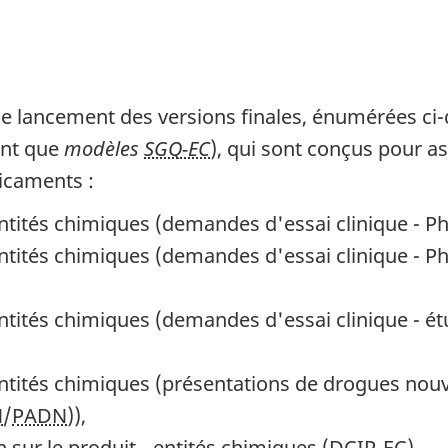
 le lancement des versions finales, énumérées 
tant que
modèles
SGQ-EC
), qui sont conçus pour a
icaments :
ntités chimiques (demandes d'essai clinique - Pha
ntités chimiques (demandes d'essai clinique - Phas
ntités chimiques (demandes d'essai clinique - étu
entités chimiques (présentations de drogues nou
N
/
PADN
)),
 sur le produit - entités chimiques (
DCIP-EC
),