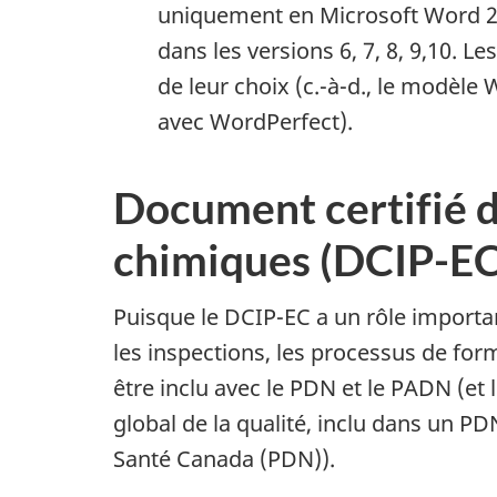
uniquement en Microsoft Word 200
dans les versions 6, 7, 8, 9,10. L
de leur choix (c.-à-d., le modèl
avec WordPerfect).
Document certifié d'
chimiques (
DCIP-E
Puisque le
DCIP-EC
a un rôle importa
les inspections, les processus de form
être inclu avec le
PDN
et le
PADN
(et 
global de la qualité, inclu dans un
PD
Santé Canada (
PDN
)).