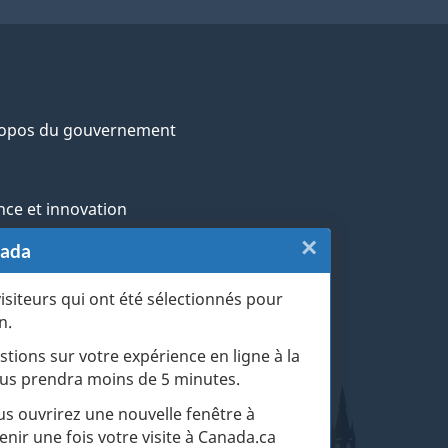
ropos du gouvernement
nce et innovation
×
Fermer
nada
ochtones
:
visiteurs qui ont été sélectionnés pour
rans et militaires
n.
Sondage
esse
stions sur votre expérience en ligne à la
du
 vous prendra moins de 5 minutes.
r les événements de la vie
site
ous ouvrirez une nouvelle fenêtre à
enir une fois votre visite à Canada.ca