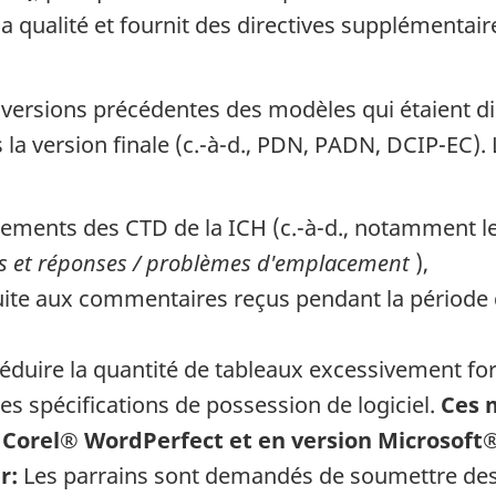
la qualité et fournit des directives supplémentai
versions précédentes des modèles qui étaient di
 la version finale (c.-à-d.,
PDN
,
PADN
,
DCIP-EC
).
ppements des
CTD
de la
ICH
(c.-à-d., notamment l
s et réponses / problèmes d'emplacement
),
suite aux commentaires reçus pendant la période 
, réduire la quantité de tableaux excessivement fo
es spécifications de possession de logiciel.
Ces 
on Corel® WordPerfect et en version Microsoft
r:
Les parrains sont demandés de soumettre des 