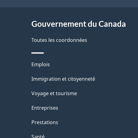
ce
s
site
Gouvernement du Canada
d
e
Toutes les coordonnées
l
Thèmes
Emplois
a
et
Immigration et citoyenneté
p
sujets
Voyage et tourisme
a
Entreprises
g
Prestations
e
Santé