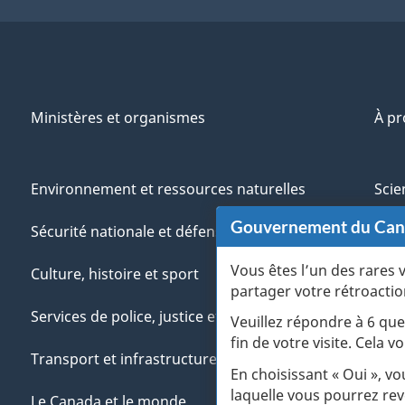
Ministères et organismes
À p
Environnement et ressources naturelles
Scie
Gouvernement du Ca
Sécurité nationale et défense
Aut
Vous êtes l’un des rares 
Culture, histoire et sport
Vété
partager votre rétroactio
Services de police, justice et urgences
Jeun
Veuillez répondre à 6 que
fin de votre visite. Cela
Transport et infrastructure
Gére
En choisissant « Oui », v
laquelle vous pourrez rev
Le Canada et le monde