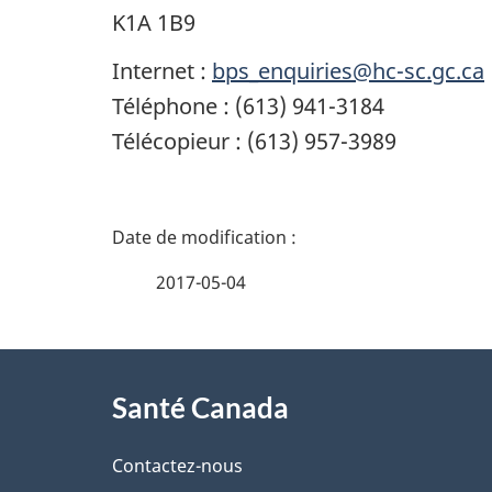
K1A 1B9
Internet :
bps_enquiries@hc-sc.gc.ca
Téléphone : (613) 941-3184
Télécopieur : (613) 957-3989
D
é
2017-05-04
t
À
a
Santé Canada
propos
i
de
Contactez-nous
l