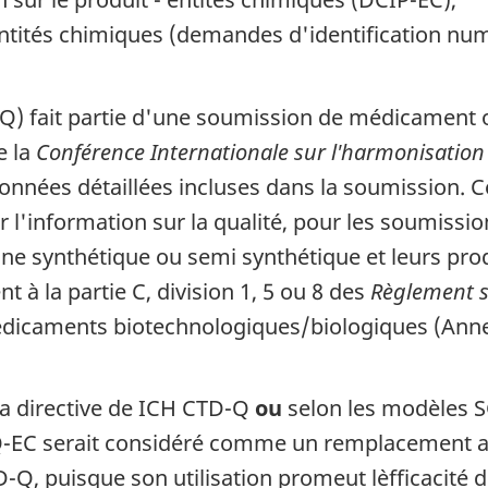
entités chimiques (demandes d'identification nu
GQ
) fait partie d'une soumission de médicament 
e la
Conférence Internationale sur l'harmonisation
s données détaillées incluses dans la soumission.
er l'information sur la qualité, pour les soumis
 synthétique ou semi synthétique et leurs prod
à la partie C, division 1, 5 ou 8 des
Règlement s
médicaments biotechnologiques/biologiques (Ann
a directive de
ICH
CTD-Q
ou
selon les modèles
S
-EC
serait considéré comme un remplacement ac
D-Q
, puisque son utilisation promeut l`efficacité 