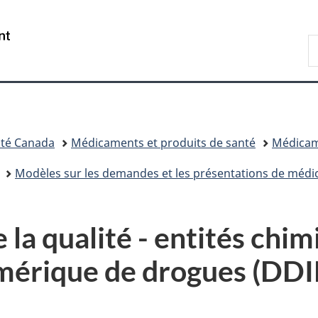
Passer
Passer
Passer
au
à
à
/
R
contenu
«
la
Government
d
principal
Au
version
of
C
sujet
HTML
Canada
du
simplifiée
gouvernement
»
té Canada
Médicaments et produits de santé
Médica
Modèles sur les demandes et les présentations de méd
 la qualité - entités ch
umérique de drogues (DD