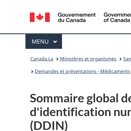
Sélection
de
la
Menu
MENU
PRINCIPAL
langue
Vous
Canada.ca
Ministères et organismes
San
êtes
Demandes et présentations - Médicaments
ici :
Sommaire global de
d'identification n
(DDIN)