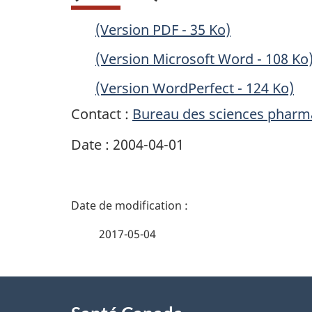
(Version PDF - 35 Ko)
(Version Microsoft Word - 108 Ko
(Version WordPerfect - 124 Ko)
Contact :
Bureau des sciences pharm
Date : 2004-04-01
D
é
2017-05-04
t
À
a