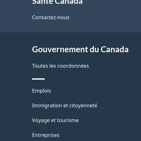
Santé Canada
propos
i
de
Contactez-nous
l
ce
s
site
Gouvernement du Canada
d
e
Toutes les coordonnées
l
Thèmes
Emplois
a
et
Immigration et citoyenneté
p
sujets
Voyage et tourisme
a
Entreprises