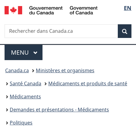
/
Sélec
EN
Passer
Passer
Passer
Government
au
à
à
de
of
contenu
«
la
Canada
Recherche
Rechercher
principal
Au
version
Rec
la
dans
sujet
HTML
Canada.ca
du
simplifiée
langu
Menu
gouvernement
MENU
PRINCIPAL
»
Vous
Canada.ca
Ministères et organismes
êtes
Santé Canada
Médicaments et produits de santé
ici :
Médicaments
Demandes et présentations - Médicaments
Politiques