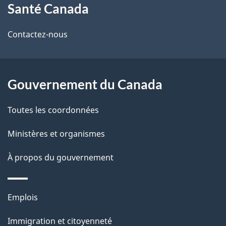
Santé Canada
propos
i
de
l
Contactez-nous
ce
s
site
d
Gouvernement du Canada
e
Toutes les coordonnées
l
Ministères et organismes
a
À propos du gouvernement
p
a
Thèmes
Emplois
g
et
Immigration et citoyenneté