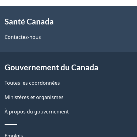
À
a
Santé Canada
propos
i
de
l
Contactez-nous
ce
s
site
d
Gouvernement du Canada
e
Toutes les coordonnées
l
Ministères et organismes
a
À propos du gouvernement
p
a
Thèmes
Emplois