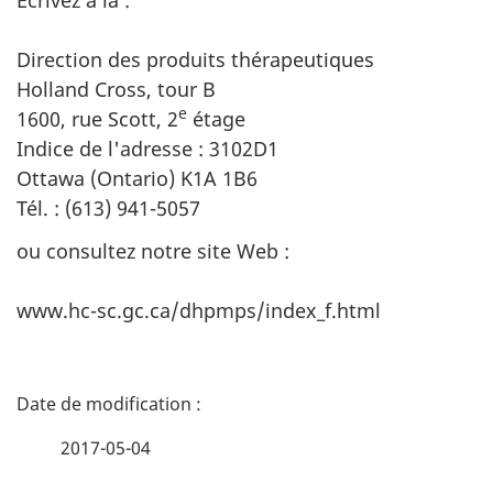
Écrivez à la :
Direction des produits thérapeutiques
Holland Cross, tour B
e
1600, rue Scott, 2
étage
Indice de l'adresse : 3102D1
Ottawa (Ontario) K1A 1B6
Tél. : (613) 941-5057
ou consultez notre site Web :
www.hc-sc.gc.ca/dhpmps/index_f.html
D
é
2017-05-04
t