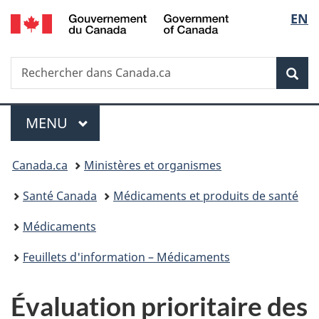
/
Sélec
EN
Passer
Passer
Passer
Government
au
à
à
de
of
contenu
«
la
Canada
Recherche
Rechercher
principal
Au
version
Rec
la
dans
sujet
HTML
Canada.ca
du
simplifiée
langu
Menu
gouvernement
MENU
PRINCIPAL
»
Vous
Canada.ca
Ministères et organismes
êtes
Santé Canada
Médicaments et produits de santé
ici :
Médicaments
Feuillets d'information – Médicaments
Évaluation prioritaire des