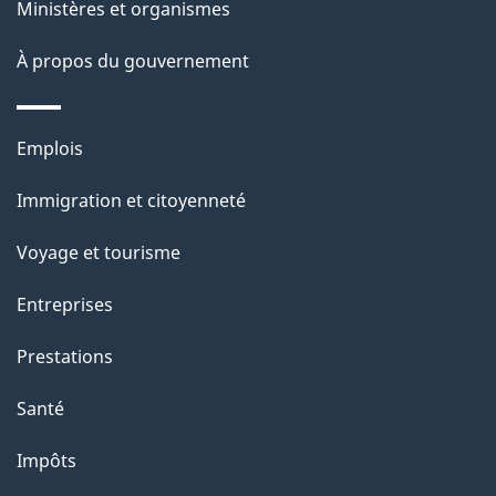
Ministères et organismes
a
À propos du gouvernement
p
a
Thèmes
Emplois
g
et
Immigration et citoyenneté
sujets
e
Voyage et tourisme
Entreprises
Prestations
Santé
Impôts