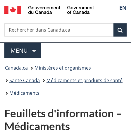
/
Sélec
EN
Passer
Passer
Passer
Government
au
à
à
de
of
contenu
«
la
Canada
Recherche
Rechercher
principal
Au
version
Rec
la
dans
sujet
HTML
Canada.ca
du
simplifiée
langu
Menu
gouvernement
MENU
PRINCIPAL
»
Vous
Canada.ca
Ministères et organismes
êtes
Santé Canada
Médicaments et produits de santé
ici :
Médicaments
Feuillets d'information –
Médicaments