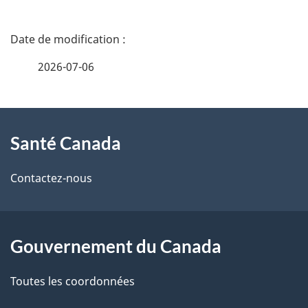
D
é
2026-07-06
t
À
a
Santé Canada
propos
i
de
l
Contactez-nous
ce
s
site
d
Gouvernement du Canada
e
Toutes les coordonnées
l