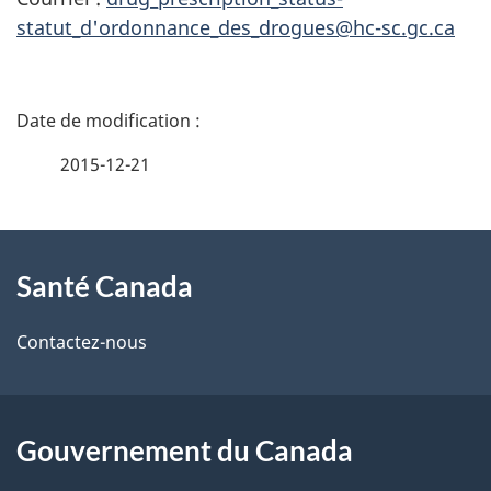
statut_d'ordonnance_des_drogues@hc-sc.gc.ca
D
é
2015-12-21
t
À
a
Santé Canada
propos
i
de
l
Contactez-nous
ce
s
site
d
Gouvernement du Canada
e