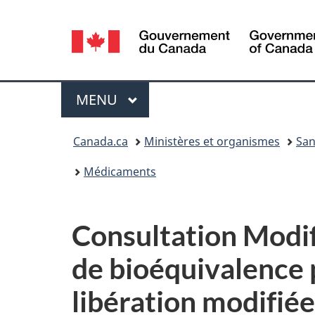
Sélection
de
la
Menu
MENU
PRINCIPAL
langue
Vous
Canada.ca
Ministères et organismes
San
êtes
Médicaments
ici :
Consultation Modif
de bioéquivalence 
libération modifié