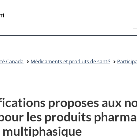
Passer
Passer
Passer
au
à
à
/
R
contenu
«
la
Government
d
principal
Au
version
of
C
sujet
HTML
Canada
du
simplifiée
gouvernement
»
té Canada
Médicaments et produits de santé
Particip
ications proposes aux n
pour les produits pharma
e multiphasique