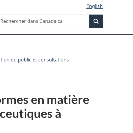
English
Recherche
echercher
Recherche
ans
anada.ca
ation du public et consultations
ormes en matière
ceutiques à