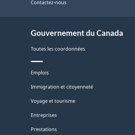
de
Contactez-nous
l
ce
s
site
Gouvernement du Canada
d
e
Toutes les coordonnées
l
Thèmes
Emplois
a
et
Immigration et citoyenneté
p
sujets
Voyage et tourisme
a
Entreprises
g
Prestations