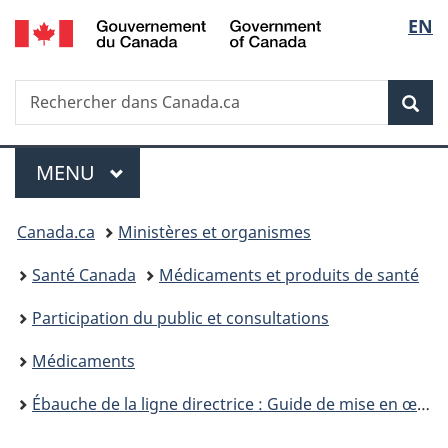
/
Sélec
EN
Passer
Passer
Passer
Passer
Government
au
au
à
à
de
of
Gestionnaire
contenu
«
la
Canada
Recherche
Rechercher
des
principal
Au
version
Rec
la
dans
Invitations
sujet
HTML
Canada.ca
du
simplifiée
langu
Menu
gouvernement
MENU
PRINCIPAL
»
Vous
Canada.ca
Ministères et organismes
êtes
Santé Canada
Médicaments et produits de santé
ici :
Participation du public et consultations
Médicaments
Ébauche de la ligne directrice : Guide de mise en œuvre technique du module 1 canadien pour le format Electronic Common Technical Document (eCTD) v4.0