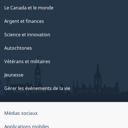
Le Canada et le monde
Argent et finances
Science et innovation
Autochtones
Vétérans et militaires
Jeunesse
Gérer les événements de la vie
Organisation
Médias sociaux
du
Applications mobiles