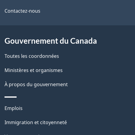
de
l
Contactez-nous
ce
s
site
d
Gouvernement du Canada
e
Toutes les coordonnées
l
Ministères et organismes
a
À propos du gouvernement
p
a
Thèmes
Emplois
g
et
Immigration et citoyenneté
sujets
e