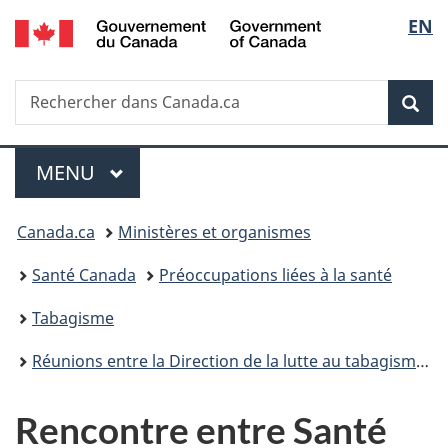
/
Sélec
EN
Passer
Passer
Passer
Government
au
à
à
de
of
contenu
«
la
Canada
Recherche
Rechercher
principal
Au
version
Rec
la
dans
sujet
HTML
Canada.ca
du
simplifiée
langu
Menu
gouvernement
MENU
PRINCIPAL
»
Vous
Canada.ca
Ministères et organismes
êtes
Santé Canada
Préoccupations liées à la santé
ici :
Tabagisme
Réunions entre la Direction de la lutte au tabagisme de Santé Canada et des représentants de l’industrie du tabac et du vapotage
Rencontre entre Santé