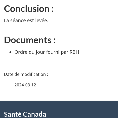
Conclusion :
La séance est levée.
Documents :
Ordre du jour fourni par RBH
D
é
2024-03-12
t
À
a
Santé Canada
propos
i