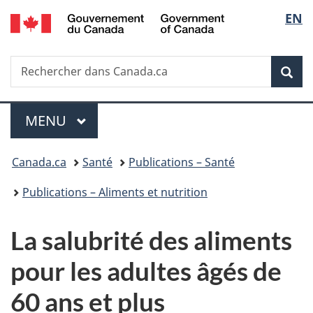
/
Sélec
EN
Passer
Passer
Passer
Government
au
à
à
de
of
contenu
«
la
Canada
Recherche
Rechercher
principal
Au
version
Rec
la
dans
sujet
HTML
Canada.ca
du
simplifiée
langu
Menu
gouvernement
MENU
PRINCIPAL
»
Vous
Canada.ca
Santé
Publications – Santé
êtes
Publications – Aliments et nutrition
ici :
La salubrité des aliments
pour les adultes âgés de
60 ans et plus