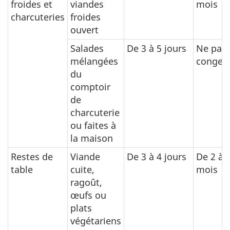
froides et
viandes
mois
charcuteries
froides
ouvert
Salades
De 3 à 5 jours
Ne pas
mélangées
congele
du
comptoir
de
charcuterie
ou faites à
la maison
Restes de
Viande
De 3 à 4 jours
De 2 à 
table
cuite,
mois
ragoût,
œufs ou
plats
végétariens