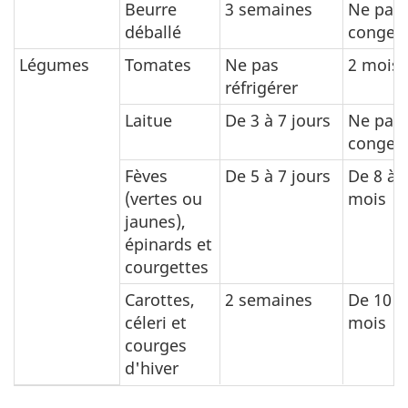
Beurre
3 semaines
Ne pas
déballé
congele
Légumes
Tomates
Ne pas
2 mois
réfrigérer
Laitue
De 3 à 7 jours
Ne pas
congele
Fèves
De 5 à 7 jours
De 8 à 
(vertes ou
mois
jaunes),
épinards et
courgettes
Carottes,
2 semaines
De 10 à
céleri et
mois
courges
d'hiver