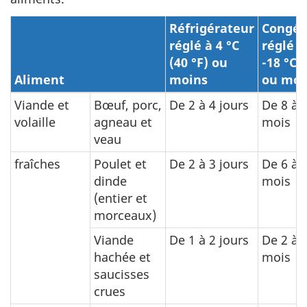
Réfrigérateur
Congél
réglé à 4 °C
réglé à
(40 °F) ou
-18 °C (
Aliment
moins
ou moi
Viande et
Bœuf, porc,
De 2 à 4 jours
De 8 à 
volaille
agneau et
mois
veau
fraîches
Poulet et
De 2 à 3 jours
De 6 à 
dinde
mois
(entier et
morceaux)
Viande
De 1 à 2 jours
De 2 à 
hachée et
mois
saucisses
crues