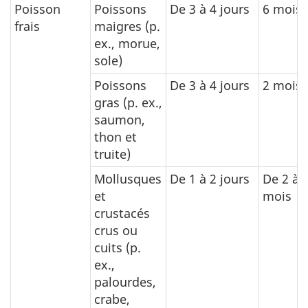
Poisson
Poissons
De 3 à 4 jours
6 mois
frais
maigres (p.
ex., morue,
sole)
Poissons
De 3 à 4 jours
2 mois
gras (p. ex.,
saumon,
thon et
truite)
Mollusques
De 1 à 2 jours
De 2 à 
et
mois
crustacés
crus ou
cuits (p.
ex.,
palourdes,
crabe,