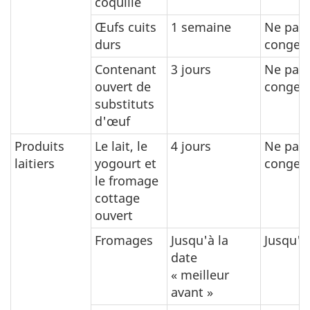
coquille
Œufs cuits
1 semaine
Ne pas
durs
congele
Contenant
3 jours
Ne pas
ouvert de
congele
substituts
d'œuf
Produits
Le lait, le
4 jours
Ne pas
laitiers
yogourt et
congele
le fromage
cottage
ouvert
Fromages
Jusqu'à la
Jusqu'à
date
« meilleur
avant »