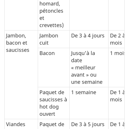
homard,
pétoncles
et
crevettes)
Jambon,
Jambon
De 3 à 4 jours
De 2 à 
bacon et
cuit
mois
saucisses
Bacon
Jusqu'à la
1 mois
date
« meilleur
avant » ou
une semaine
Paquet de
1 semaine
De 1 à 
saucisses à
mois
hot dog
ouvert
Viandes
Paquet de
De 3 à 5 jours
De 1 à 