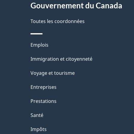
site
Gouvernement du Canada
d
e
Toutes les coordonnées
l
Thèmes
Emplois
a
et
Immigration et citoyenneté
p
sujets
Voyage et tourisme
a
Entreprises
g
Prestations
e
Santé
Impôts