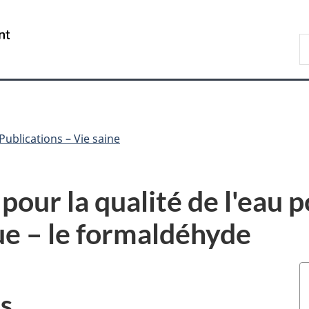
Passer
Passer
Passer
au
à
à
/
R
contenu
«
la
Government
d
principal
Au
version
of
C
sujet
HTML
Canada
du
simplifiée
gouvernement
»
Publications – Vie saine
ur la qualité de l'eau p
e – le formaldéhyde
s