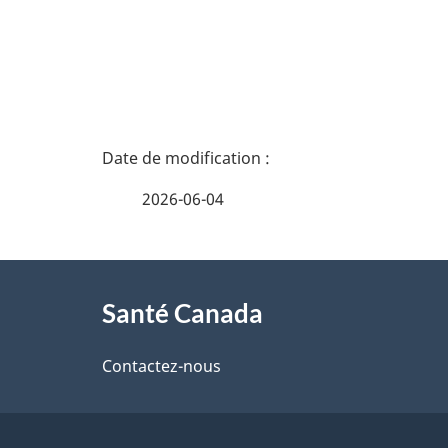
D
é
2026-06-04
t
À
a
Santé Canada
propos
i
de
Contactez-nous
l
ce
s