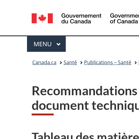
Sélection
de
la
Menu
MENU
PRINCIPAL
langue
Vous
Canada.ca
Santé
Publications – Santé
êtes
ici :
Recommandations po
document techniqu
Tableau des matière