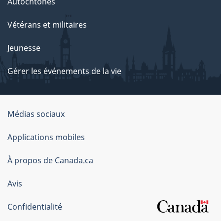
Autochtones
Vétérans et militaires
Jeunesse
Gérer les événements de la vie
Organisation
Médias sociaux
du
Applications mobiles
gouvernement
du
À propos de Canada.ca
Canada
Avis
Confidentialité