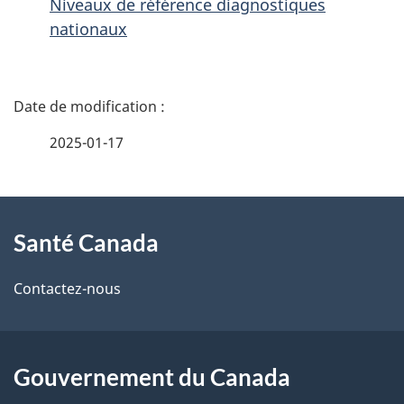
Niveaux de référence diagnostiques
nationaux
D
é
2025-01-17
t
À
a
Santé Canada
propos
i
de
l
Contactez-nous
ce
s
site
d
Gouvernement du Canada