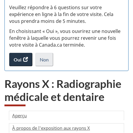
S
Veuillez répondre à 6 questions sur votre
d
expérience en ligne à la fin de votre visite. Cela
vous prendra moins de 5 minutes.
si
En choisissant « Oui », vous ouvrirez une nouvelle
w
fenêtre à laquelle vous pourrez revenir une fois
votre visite à Canada.ca terminée.
(t
Oui
accéder
Non
d
au
je
.
sondage.
ne
Rayons X : Radiographie
veux
pas
médicale et dentaire
participer
au
sondage
du
Aperçu
site
À propos de l'exposition aux rayons X
web,