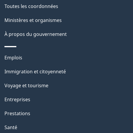
e
Toutes les coordonnées
l
Ministères et organismes
a
À propos du gouvernement
p
a
Thèmes
Emplois
g
et
Immigration et citoyenneté
sujets
e
Voyage et tourisme
Entreprises
Prestations
Santé