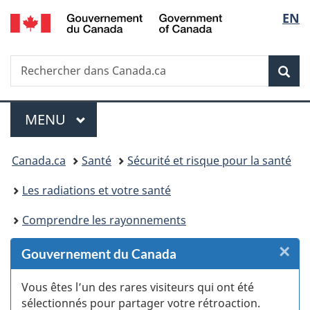
/
Sélec
EN
Passer
Passer
Passer
Passer
Government
au
au
à
à
de
of
Gestionnaire
contenu
«
la
Canada
Recherche
Rechercher
des
principal
Au
version
Rec
la
dans
Invitations
sujet
HTML
Canada.ca
du
simplifiée
langu
Menu
gouvernement
MENU
PRINCIPAL
»
Vous
Canada.ca
Santé
Sécurité et risque pour la santé
êtes
Les radiations et votre santé
ici :
Comprendre les rayonnements
×
F
Gouvernement du Canada
:
Vous êtes l’un des rares visiteurs qui ont été
sélectionnés pour partager votre rétroaction.