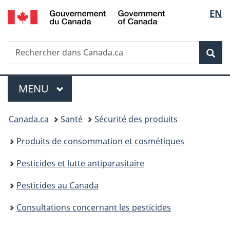
/
Sélec
EN
Passer
Passer
Passer
Government
au
à
à
de
of
contenu
«
la
Canada
Recherche
Rechercher
principal
Au
version
Rec
la
dans
sujet
HTML
Canada.ca
du
simplifiée
langu
Menu
gouvernement
MENU
PRINCIPAL
»
Vous
Canada.ca
Santé
Sécurité des produits
êtes
Produits de consommation et cosmétiques
ici :
Pesticides et lutte antiparasitaire
Pesticides au Canada
Consultations concernant les pesticides