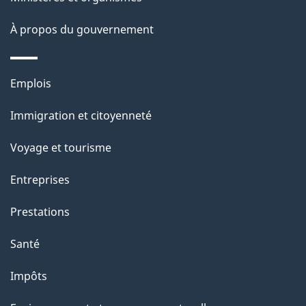
a
À propos du gouvernement
p
a
Thèmes
Emplois
g
et
Immigration et citoyenneté
sujets
e
Voyage et tourisme
Entreprises
Prestations
Santé
Impôts