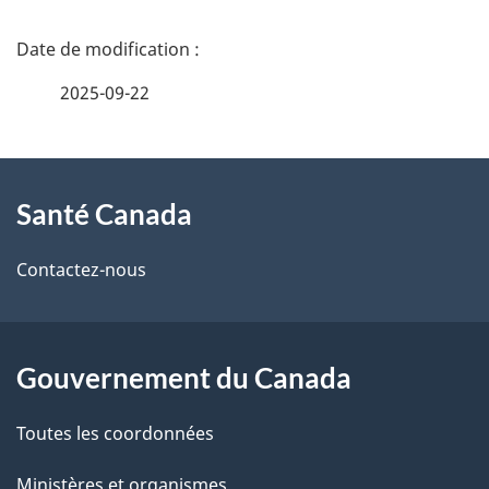
D
é
2025-09-22
t
À
a
Santé Canada
propos
i
de
l
Contactez-nous
ce
s
site
d
Gouvernement du Canada
e
Toutes les coordonnées
l
Ministères et organismes