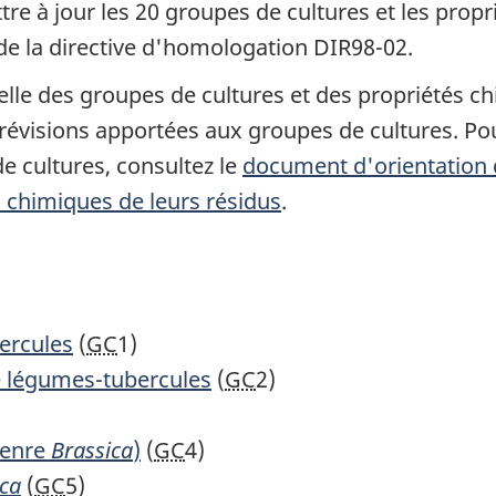
tre à jour les 20 groupes de cultures et les prop
 de la directive d'homologation DIR98-02.
ctuelle des groupes de cultures et des propriétés c
révisions apportées aux groupes de cultures. Pou
e cultures, consultez le
document d'orientation d
s chimiques de leurs résidus
.
ercules
(
GC
1)
e légumes-tubercules
(
GC
2)
genre
Brassica
)
(
GC
4)
ica
(
GC
5)