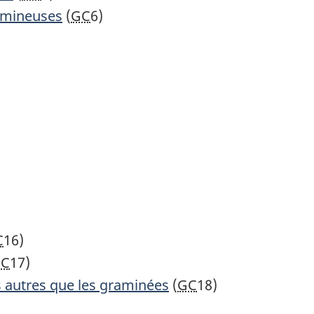
gumineuses
(
GC
6)
C
16)
C
17)
es autres que les graminées
(
GC
18)