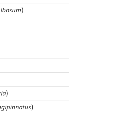
ulbosum
)
uia
)
ngipinnatus
)