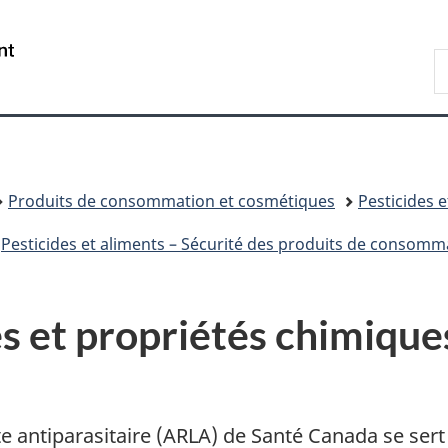
Passer
Passer
Passer
au
à
à
/
R
contenu
«
la
Government
d
principal
Au
version
of
C
sujet
HTML
Canada
du
simplifiée
gouvernement
»
Produits de consommation et cosmétiques
Pesticides e
Pesticides et aliments – Sécurité des produits de consomm
s et propriétés chimiques
e antiparasitaire (ARLA) de Santé Canada se sert