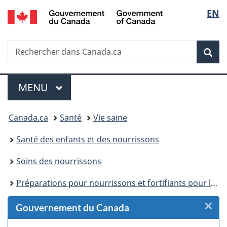
/
Sélec
EN
Passer
Passer
Passer
Passer
Government
au
au
à
à
de
of
Gestionnaire
contenu
«
la
Canada
Recherche
Rechercher
des
principal
Au
version
Rec
la
dans
Invitations
sujet
HTML
Canada.ca
du
simplifiée
langu
Menu
gouvernement
MENU
PRINCIPAL
»
Vous
Canada.ca
Santé
Vie saine
êtes
Santé des enfants et des nourrissons
ici :
Soins des nourrissons
Préparations pour nourrissons et fortifiants pour lait humain
×
F
Gouvernement du Canada