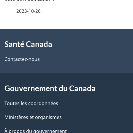
é
2023-10-26
t
À
a
Santé Canada
propos
i
de
l
Contactez-nous
ce
s
site
d
Gouvernement du Canada
e
Toutes les coordonnées
l
Ministères et organismes
a
À propos du gouvernement