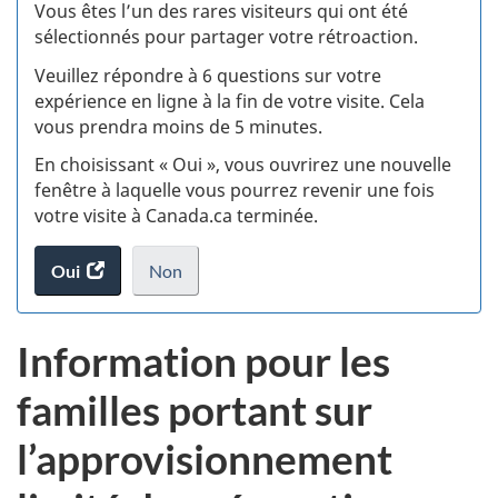
:
Vous êtes l’un des rares visiteurs qui ont été
sélectionnés pour partager votre rétroaction.
S
Veuillez répondre à 6 questions sur votre
d
expérience en ligne à la fin de votre visite. Cela
vous prendra moins de 5 minutes.
si
En choisissant « Oui », vous ouvrirez une nouvelle
w
fenêtre à laquelle vous pourrez revenir une fois
votre visite à Canada.ca terminée.
(t
Oui
accéder
Non
d
au
je
.
sondage.
ne
Information pour les
veux
pas
familles portant sur
participer
au
l’approvisionnement
sondage
du