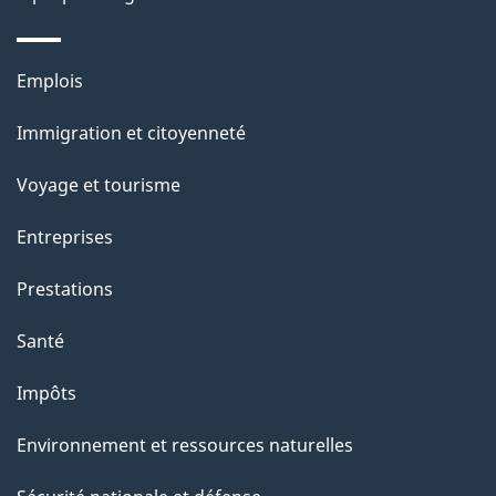
p
a
Thèmes
Emplois
g
et
Immigration et citoyenneté
sujets
e
Voyage et tourisme
Entreprises
Prestations
Santé
Impôts
Environnement et ressources naturelles