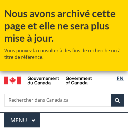
Passer
Passer
Passer
Nous avons archivé cette
au
à
à
contenu
«
la
page et elle ne sera plus
principal
Au
version
sujet
HTML
mise à jour.
du
simplifiée
gouvernement
Vous pouvez la consulter à des fins de recherche ou à
»
titre de référence.
/
Sélec
EN
Government
de
of
Canada
Recherche
Rechercher
Rec
la
dans
Canada.ca
langu
Menu
MENU
PRINCIPAL