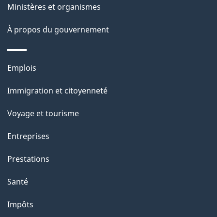
Ministères et organismes
a
À propos du gouvernement
p
a
Thèmes
Emplois
g
et
Immigration et citoyenneté
sujets
e
Voyage et tourisme
Entreprises
Prestations
Santé
Impôts