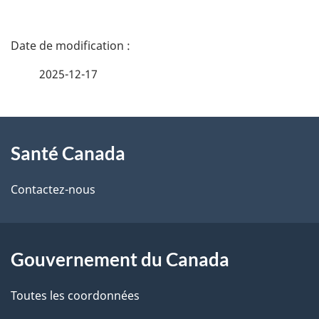
D
é
2025-12-17
t
À
a
Santé Canada
propos
i
de
l
Contactez-nous
ce
s
site
d
Gouvernement du Canada
e
Toutes les coordonnées
l