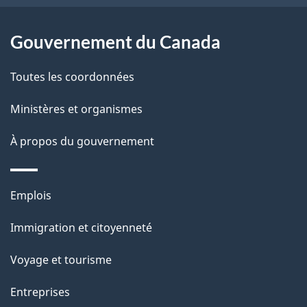
ce
s
site
d
Gouvernement du Canada
e
Toutes les coordonnées
l
Ministères et organismes
a
À propos du gouvernement
p
a
Thèmes
Emplois
g
et
Immigration et citoyenneté
sujets
e
Voyage et tourisme
Entreprises