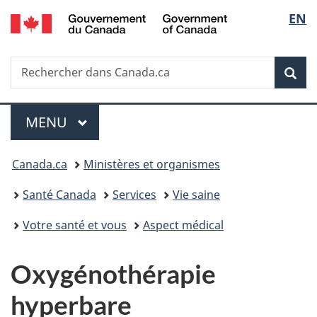
/
Sélec
EN
Passer
Passer
Passer
Government
au
à
à
de
of
contenu
«
la
Canada
Recherche
Rechercher
principal
Au
version
Rec
la
dans
sujet
HTML
Canada.ca
du
simplifiée
langu
Menu
gouvernement
MENU
PRINCIPAL
»
Vous
Canada.ca
Ministères et organismes
êtes
Santé Canada
Services
Vie saine
ici :
Votre santé et vous
Aspect médical
Oxygénothérapie
hyperbare