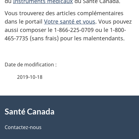
du
Instruments médicaux
du Santé Canada.
Vous trouverez des articles complémentaires
dans le portail
Votre santé et vous
. Vous pouvez
aussi composer le 1-866-225-0709 ou le 1-800-
465-7735 (sans frais) pour les malentendants.
D
é
2019-10-18
t
À
a
Santé Canada
propos
i
de
l
Contactez-nous