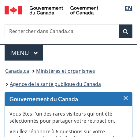
/
Sélec
EN
Passer
Passer
Passer
Passer
Government
au
au
à
à
de
of
Gestionnaire
contenu
«
la
Canada
Recherche
Rechercher
des
principal
Au
version
Rec
la
dans
Invitations
sujet
HTML
Canada.ca
du
simplifiée
langu
Menu
gouvernement
MENU
PRINCIPAL
»
Vous
Canada.ca
Ministères et organismes
êtes
Agence de la santé publique du Canada
ici :
×
F
Gouvernement du Canada
:
Vous êtes l’un des rares visiteurs qui ont été
sélectionnés pour partager votre rétroaction.
S
Veuillez répondre à 6 questions sur votre
d