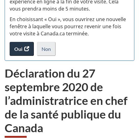
expérience en ligne à la fin de votre visite. Cela
vous prendra moins de 5 minutes.
si
En choisissant « Oui », vous ouvrirez une nouvelle
w
fenêtre à laquelle vous pourrez revenir une fois
votre visite à Canada.ca terminée.
(t
Oui
accéder
Non
d
au
je
.
sondage.
ne
Déclaration du 27
veux
pas
septembre 2020 de
participer
au
l’administratrice en chef
sondage
du
de la santé publique du
site
web,
Canada