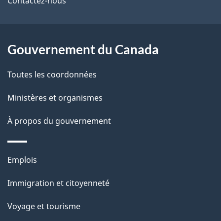
Contactez-nous
ce
s
site
d
Gouvernement du Canada
e
l
Toutes les coordonnées
a
Ministères et organismes
p
À propos du gouvernement
a
g
Thèmes
Emplois
et
e
Immigration et citoyenneté
sujets
Voyage et tourisme