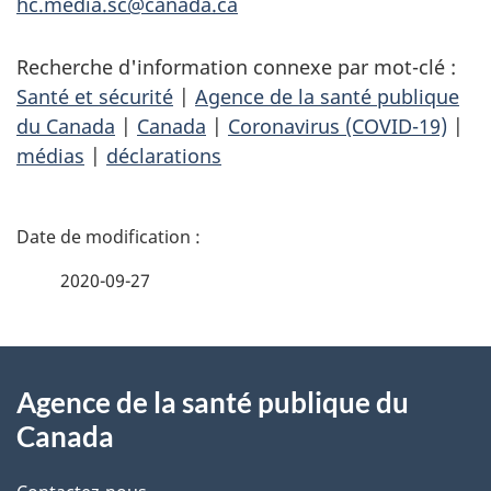
hc.media.sc@canada.ca
Recherche d'information connexe par mot-clé :
Santé et sécurité
|
Agence de la santé publique
du Canada
|
Canada
|
Coronavirus (COVID-19)
|
médias
|
déclarations
D
é
2020-09-27
t
À
a
Agence de la santé publique du
propos
i
Canada
de
l