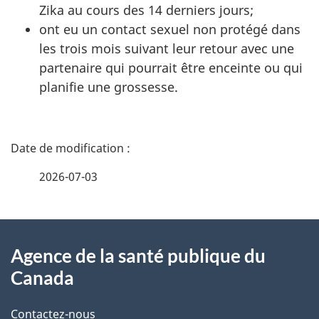
Zika au cours des 14 derniers jours;
ont eu un contact sexuel non protégé dans
les trois mois suivant leur retour avec une
partenaire qui pourrait être enceinte ou qui
planifie une grossesse.
D
é
2026-07-03
t
À
a
Agence de la santé publique du
propos
i
Canada
de
l
Contactez-nous