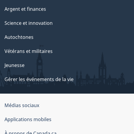
Argent et finances
Science et innovation
Autochtones
Vétérans et militaires
Jeunesse
Gérer les événements de la vie
Organisation
Médias sociaux
du
Applications mobiles
gouvernement
À propos de Canada.ca