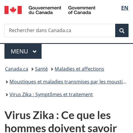
/
Sélec
EN
Passer
Passer
Passer
Government
au
à
à
de
of
contenu
«
la
Canada
Recherche
Rechercher
principal
Au
version
Rec
la
dans
sujet
HTML
Canada.ca
du
simplifiée
langu
Menu
gouvernement
MENU
PRINCIPAL
»
Vous
Canada.ca
Santé
Maladies et affections
êtes
Moustiques et maladies transmises par les moustiques
ici :
Virus Zika : Symptômes et traitement
Virus Zika : Ce que les
hommes doivent savoir