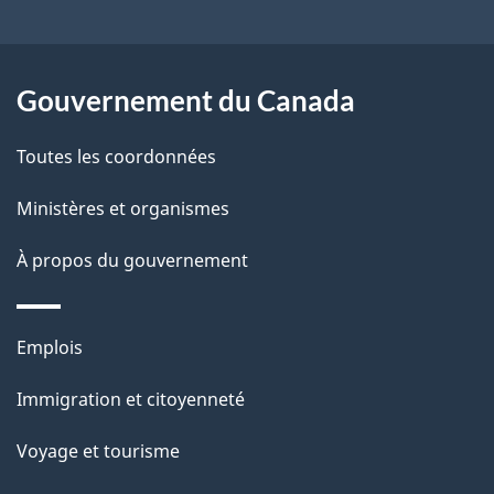
ce
s
site
d
Gouvernement du Canada
e
l
Toutes les coordonnées
a
Ministères et organismes
p
À propos du gouvernement
a
g
Thèmes
Emplois
et
e
Immigration et citoyenneté
sujets
Voyage et tourisme