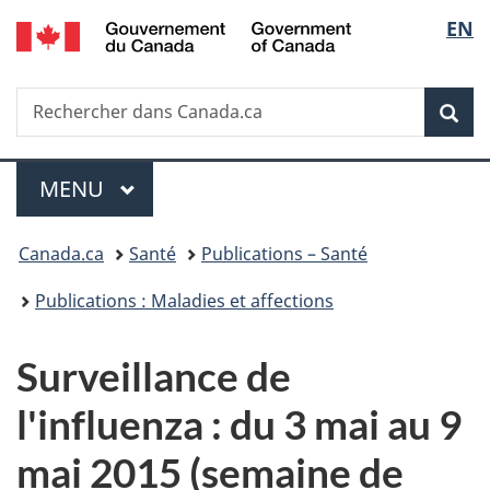
/
Sélec
EN
Passer
Passer
Passer
Government
au
à
à
de
of
contenu
«
la
Canada
Recherche
Rechercher
principal
Au
version
Rec
la
dans
sujet
HTML
Canada.ca
du
simplifiée
langu
Menu
gouvernement
MENU
PRINCIPAL
»
Vous
Canada.ca
Santé
Publications – Santé
êtes
Publications : Maladies et affections
ici :
Surveillance de
l'influenza : du 3 mai au 9
mai 2015 (semaine de