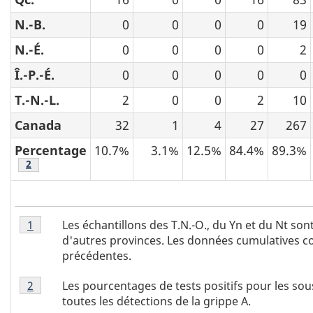
N.-B.
0
0
0
0
19
N.-É.
0
0
0
0
2
Î.-P.-É.
0
0
0
0
0
T.-N.-L.
2
0
0
2
10
Canada
32
1
4
27
267
Percentage
10.7%
3.1%
12.5%
84.4%
89.3%
Note au bas du tableau
2
Tableau
Les échantillons des T.N.-O., du Yn et du Nt so
Retour à la référence tableau 1 - note
1
referrer
1
d'autres provinces. Les données cumulatives c
-
précédentes.
note
Tableau
de
Les pourcentages de tests positifs pour les so
Retour à la référence tableau 1 - note
2
referrer
1
bas
toutes les détections de la grippe A.
-
1