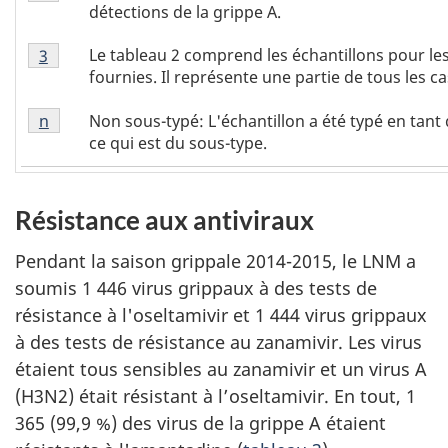
2
de
détections de la grippe A.
-
bas
Tableau
note
1
Le tableau 2 comprend les échantillons pour l
Retour à la référence tableau 2 - note
3
referrer
2
de
fournies. Il représente une partie de tous les ca
-
bas
Tableau
note
2
Non sous-typé: L'échantillon a été typé en tant
Retour à la référence tableau 2 - note
n
referrer
2
de
ce qui est du sous-type.
-
bas
note
3
de
Résistance aux antiviraux
bas
3
Pendant la saison grippale 2014-2015, le LNM a
soumis 1 446 virus grippaux à des tests de
résistance à l'oseltamivir et 1 444 virus grippaux
à des tests de résistance au zanamivir. Les virus
étaient tous sensibles au zanamivir et un virus A
(H3N2) était résistant à l’oseltamivir. En tout, 1
365 (99,9 %) des virus de la grippe A étaient