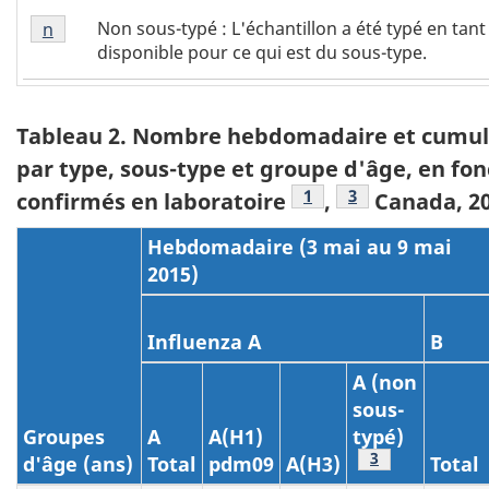
Non
note
Non sous-typé : L'échantillon a été typé en tant
Retour à la référence tableau 1 - note Non sous-typé
n
referrer
sous-
de
disponible pour ce qui est du sous-type.
typé
bas
2
Tableau 2. Nombre hebdomadaire et cumulati
par type, sous-type et groupe d'âge, en fon
Note au bas du tablea
1
Note au bas du t
3
confirmés en laboratoire
,
Canada, 20
Hebdomadaire (3 mai au 9 mai
2015)
Influenza A
B
A (non
sous-
Groupes
A
A(H1)
typé)
Note au bas du
3
d'âge (ans)
Total
pdm09
A(H3)
Total