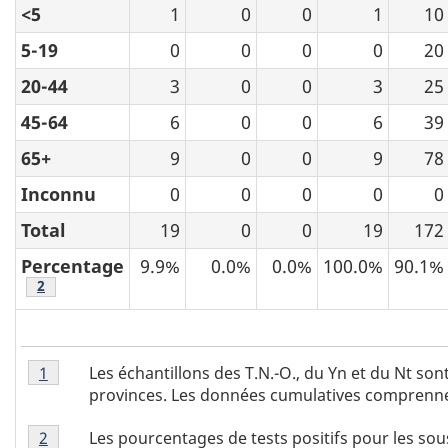
<5
1
0
0
1
10
5-19
0
0
0
0
20
20-44
3
0
0
3
25
45-64
6
0
0
6
39
65+
9
0
0
9
78
Inconnu
0
0
0
0
0
Total
19
0
0
19
172
Percentage
9.9%
0.0%
0.0%
100.0%
90.1%
Note au bas du tableau
2
Tableau
Les échantillons des T.N.-O., du Yn et du Nt so
Retour à la référence tableau 2 - note
1
referrer
2
provinces. Les données cumulatives comprenne
-
Tableau
note
Les pourcentages de tests positifs pour les sou
Retour à la référence tableau 2 - note
2
referrer