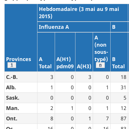
Hebdomadaire (3 mai au 9 mai
2015)
Influenza A
B
A
(non
sous-
Provinces
A
A(H1)
typé)
B
Note au bas du tableau
1
Note au bas du
n
Total
pdm09
A(H3)
Total
C.-B.
3
0
3
0
18
Alb.
1
0
0
1
31
Sask.
0
0
0
0
5
Man.
2
1
0
1
12
Ont.
8
0
1
7
87
Qc.
16
0
0
16
83