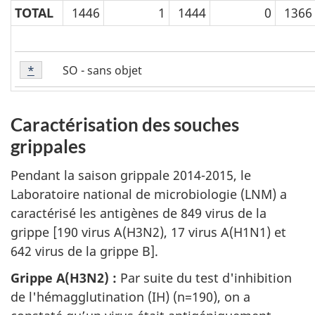
TOTAL
1446
1
1444
0
1366
Tableau
SO - sans objet
Retour à la référence tableau 3 - note
*
referrer
3
-
note
Caractérisation des souches
de
bas
grippales
Pendant la saison grippale 2014-2015, le
Laboratoire national de microbiologie (LNM) a
caractérisé les antigènes de 849 virus de la
grippe [190 virus A(H3N2), 17 virus A(H1N1) et
642 virus de la grippe B].
Grippe A(H3N2) :
Par suite du test d'inhibition
de l'hémagglutination (IH) (n=190), on a