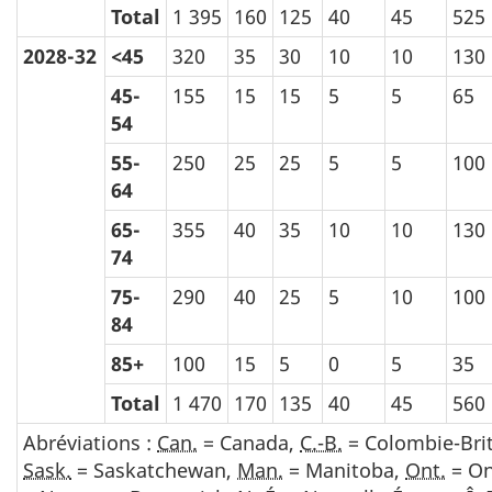
Total
1 395
160
125
40
45
525
2028-32
<45
320
35
30
10
10
130
45-
155
15
15
5
5
65
54
55-
250
25
25
5
5
100
64
65-
355
40
35
10
10
130
74
75-
290
40
25
5
10
100
84
85+
100
15
5
0
5
35
Total
1 470
170
135
40
45
560
Abréviations :
Can.
= Canada,
C.-B.
= Colombie-Bri
Sask.
= Saskatchewan,
Man.
= Manitoba,
Ont.
= On