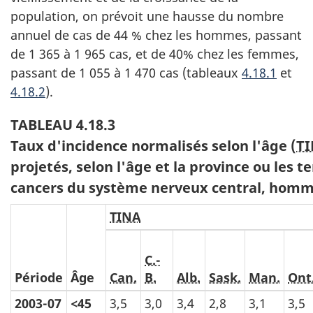
population, on prévoit une hausse du nombre
annuel de cas de 44 % chez les hommes, passant
de 1 365 à 1 965 cas, et de 40% chez les femmes,
passant de 1 055 à 1 470 cas (tableaux
4.18.1
et
4.18.2
).
TABLEAU 4.18.3
Taux d'incidence normalisés selon l'âge (
T
projetés, selon l'âge et la province ou les t
cancers du système nerveux central, homm
TINA
C.-
Période
Âge
Can.
B.
Alb.
Sask.
Man.
Ont
2003-07
<45
3,5
3,0
3,4
2,8
3,1
3,5