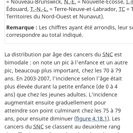
= Nouveau-Brunswick,
N.-É.
= Nouvelle-Écosse,
Î.-
Édouard,
T.-N.-L.
= Terre-Neuve-et-Labrador,
TC
= T
Territoires du Nord-Ouest et Nunavut).
Remarque :
Les chiffres ayant été arrondis, leur
correspondre au total indiqué.
La distribution par âge des cancers du
SNC
est
bimodale : on note un pic à l'enfance et un autre
pic, beaucoup plus important, chez les 70 à 79
ans. En 2003-2007, l'incidence selon l'âge était
plus élevée durant la petite enfance (de 0 à 4
ans) que chez les jeunes adultes. L'incidence
augmentait ensuite graduellement pour
atteindre son point culminant chez les 75 à 79
ans, pour ensuite diminuer (
figure 4.18.1
). Les
cancers du
SNC
se classent au deuxième rang