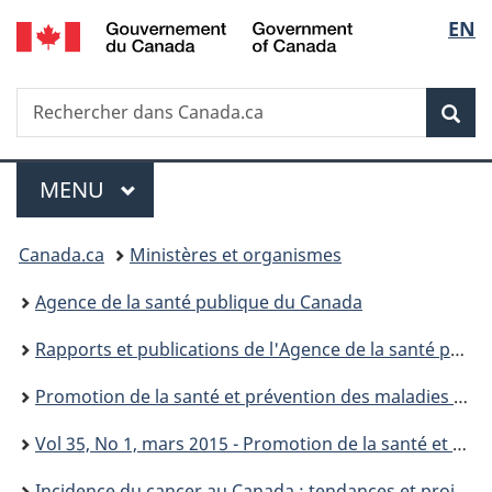
/
Sélec
EN
Passer
Passer
Passer
Passer
Government
au
au
à
à
de
of
Gestionnaire
contenu
«
la
Canada
Recherche
Rechercher
des
principal
Au
version
Rec
la
dans
Invitations
sujet
HTML
Canada.ca
du
simplifiée
langu
Menu
gouvernement
MENU
PRINCIPAL
»
Vous
Canada.ca
Ministères et organismes
êtes
Agence de la santé publique du Canada
ici :
Rapports et publications de l'Agence de la santé publique du Canada
Promotion de la santé et prévention des maladies chroniques au Canada : Recherche, politiques et pratiques
Vol 35, No 1, mars 2015 - Promotion de la santé et prévention des maladies chroniques au Canada : Recherche, politiques et pratiques
Incidence du cancer au Canada : tendances et projections (1983-2032) - PSPMC: Volume 35, supplément 1, Printemps 2015