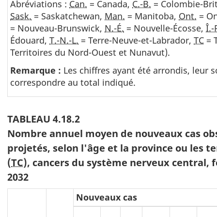
Abréviations :
Can.
= Canada,
C.-B.
= Colombie-Bri
Sask.
= Saskatchewan,
Man.
= Manitoba,
Ont.
= On
= Nouveau-Brunswick,
N.-É.
= Nouvelle-Écosse,
Î.-
Édouard,
T.-N.-L.
= Terre-Neuve-et-Labrador,
TC
= T
Territoires du Nord-Ouest et Nunavut).
Remarque :
Les chiffres ayant été arrondis, leur
correspondre au total indiqué.
TABLEAU 4.18.2
Nombre annuel moyen de nouveaux cas obse
projetés, selon l'âge et la province ou les t
(
TC
), cancers du système nerveux central,
2032
Nouveaux cas