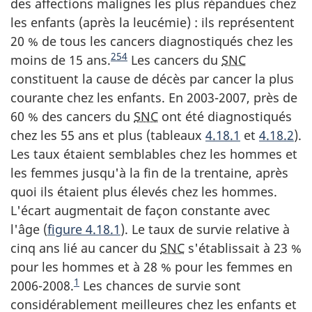
des affections malignes les plus répandues chez
les enfants (après la leucémie) : ils représentent
20 % de tous les cancers diagnostiqués chez les
Note du fin du texte
254
moins de 15 ans.
Les cancers du
SNC
constituent la cause de décès par cancer la plus
courante chez les enfants. En 2003-2007, près de
60 % des cancers du
SNC
ont été diagnostiqués
chez les 55 ans et plus (tableaux
4.18.1
et
4.18.2
).
Les taux étaient semblables chez les hommes et
les femmes jusqu'à la fin de la trentaine, après
quoi ils étaient plus élevés chez les hommes.
L'écart augmentait de façon constante avec
l'âge (
figure 4.18.1
). Le taux de survie relative à
cinq ans lié au cancer du
SNC
s'établissait à 23 %
pour les hommes et à 28 % pour les femmes en
Note du fin du texte
1
2006-2008.
Les chances de survie sont
considérablement meilleures chez les enfants et
Note du fin du texte
Note du fin du texte