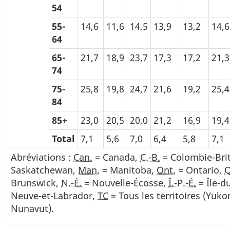
54
55-
14,6
11,6
14,5
13,9
13,2
14,6
64
65-
21,7
18,9
23,7
17,3
17,2
21,3
74
75-
25,8
19,8
24,7
21,6
19,2
25,4
84
85+
23,0
20,5
20,0
21,2
16,9
19,4
Total
7,1
5,6
7,0
6,4
5,8
7,1
Abréviations :
Can.
= Canada,
C.-B.
= Colombie-Bri
Saskatchewan,
Man.
= Manitoba,
Ont.
= Ontario,
Brunswick,
N.-É.
= Nouvelle-Écosse,
Î.-P.-É.
= Île-d
Neuve-et-Labrador,
TC
= Tous les territoires (Yuko
Nunavut).