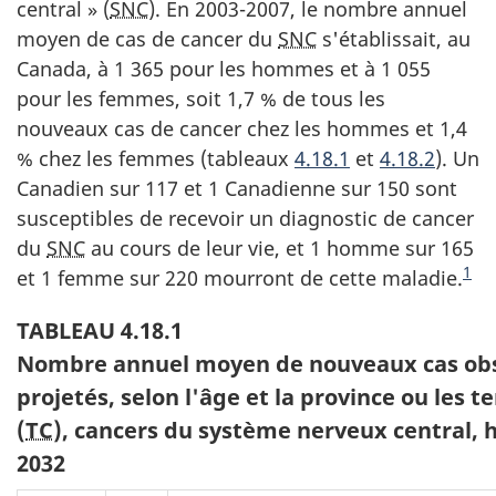
central » (
SNC
). En 2003-2007, le nombre annuel
moyen de cas de cancer du
SNC
s'établissait, au
Canada, à 1 365 pour les hommes et à 1 055
pour les femmes, soit 1,7 % de tous les
nouveaux cas de cancer chez les hommes et 1,4
% chez les femmes (tableaux
4.18.1
et
4.18.2
). Un
Canadien sur 117 et 1 Canadienne sur 150 sont
susceptibles de recevoir un diagnostic de cancer
du
SNC
au cours de leur vie, et 1 homme sur 165
Note du fin du texte
1
et 1 femme sur 220 mourront de cette maladie.
TABLEAU 4.18.1
Nombre annuel moyen de nouveaux cas obse
projetés, selon l'âge et la province ou les t
(
TC
), cancers du système nerveux central,
2032