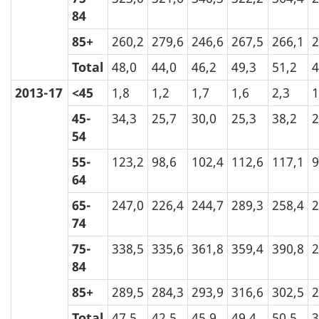
84
85+
260,2
279,6
246,6
267,5
266,1
2
Total
48,0
44,0
46,2
49,3
51,2
4
2013-17
<45
1,8
1,2
1,7
1,6
2,3
1
45-
34,3
25,7
30,0
25,3
38,2
2
54
55-
123,2
98,6
102,4
112,6
117,1
9
64
65-
247,0
226,4
244,7
289,3
258,4
2
74
75-
338,5
335,6
361,8
359,4
390,8
2
84
85+
289,5
284,3
293,9
316,6
302,5
2
Total
47,5
42,5
45,9
49,4
50,5
3