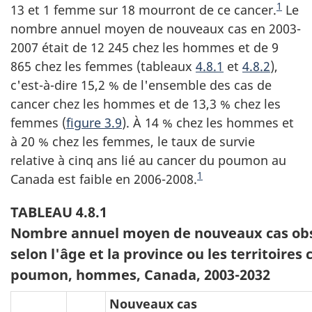
1
13 et 1 femme sur 18 mourront de ce cancer.
Le
nombre annuel moyen de nouveaux cas en 2003-
2007 était de 12 245 chez les hommes et de 9
865 chez les femmes (tableaux
4.8.1
et
4.8.2
),
c'est-à-dire 15,2 % de l'ensemble des cas de
cancer chez les hommes et de 13,3 % chez les
femmes (
figure 3.9
). À 14 % chez les hommes et
à 20 % chez les femmes, le taux de survie
relative à cinq ans lié au cancer du poumon au
Note du fin du texte
1
Canada est faible en 2006-2008.
TABLEAU 4.8.1
Nombre annuel moyen de nouveaux cas obse
selon l'âge et la province ou les territoires
poumon, hommes, Canada, 2003-2032
Nouveaux cas