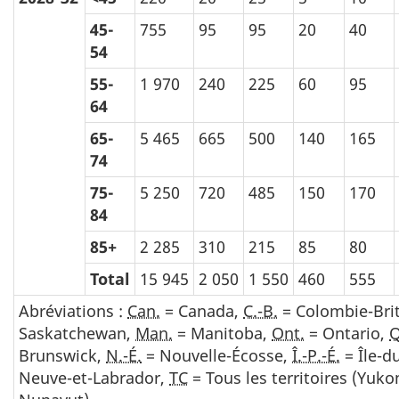
45-
755
95
95
20
40
54
55-
1 970
240
225
60
95
64
65-
5 465
665
500
140
165
74
75-
5 250
720
485
150
170
84
85+
2 285
310
215
85
80
Total
15 945
2 050
1 550
460
555
Abréviations :
Can.
= Canada,
C.-B.
= Colombie-Bri
Saskatchewan,
Man.
= Manitoba,
Ont.
= Ontario,
Brunswick,
N.-É.
= Nouvelle-Écosse,
Î.-P.-É.
= Île-d
Neuve-et-Labrador,
TC
= Tous les territoires (Yuko