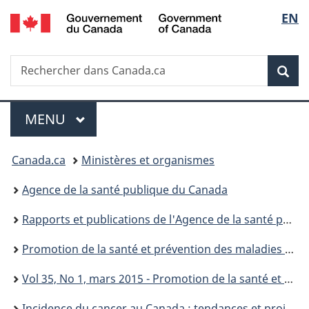
/
Sélec
EN
Passer
Passer
Passer
Passer
Government
au
au
à
à
de
of
Gestionnaire
contenu
«
la
Canada
Recherche
Rechercher
des
principal
Au
version
Rec
la
dans
Invitations
sujet
HTML
Canada.ca
du
simplifiée
langu
Menu
gouvernement
MENU
PRINCIPAL
»
Vous
Canada.ca
Ministères et organismes
êtes
Agence de la santé publique du Canada
ici :
Rapports et publications de l'Agence de la santé publique du Canada
Promotion de la santé et prévention des maladies chroniques au Canada : Recherche, politiques et pratiques
Vol 35, No 1, mars 2015 - Promotion de la santé et prévention des maladies chroniques au Canada : Recherche, politiques et pratiques
Incidence du cancer au Canada : tendances et projections (1983-2032) - PSPMC: Volume 35, supplément 1, Printemps 2015