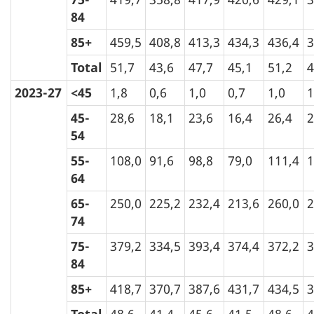
84
85+
459,5
408,8
413,3
434,3
436,4
3
Total
51,7
43,6
47,7
45,1
51,2
4
2023-27
<45
1,8
0,6
1,0
0,7
1,0
1
45-
28,6
18,1
23,6
16,4
26,4
2
54
55-
108,0
91,6
98,8
79,0
111,4
1
64
65-
250,0
225,2
232,4
213,6
260,0
2
74
75-
379,2
334,5
393,4
374,4
372,2
3
84
85+
418,7
370,7
387,6
431,7
434,5
3
Total
48,6
41,4
45,6
41,5
48,6
4