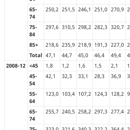
65-
250,2
251,5
246,1
251,0
270,9
2
74
75-
297,6
310,5
298,2
282,3
320,7
2
84
85+
218,6
235,9
218,9
191,3
227,0
2
Total
47,1
44,7
45,0
46,4
49,4
4
2008-12
<45
1,8
1,2
1,6
1,5
2,1
1
45-
42,1
32,3
33,1
28,3
36,9
3
54
55-
123,0
103,4
107,2
124,3
128,2
9
64
65-
255,7
240,5
258,2
297,3
277,4
2
74
75-
323,0
321,6
340,3
322,2
364,4
2