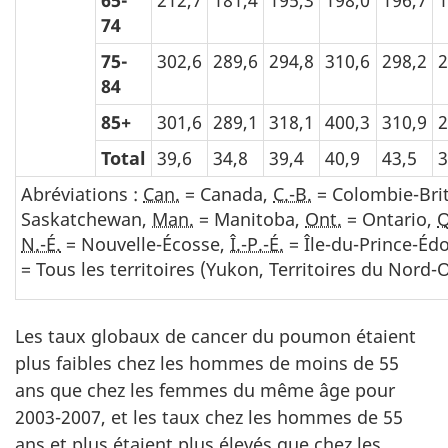
74
75-
302,6
289,6
294,8
310,6
298,2
2
84
85+
301,6
289,1
318,1
400,3
310,9
2
Total
39,6
34,8
39,4
40,9
43,5
3
Abréviations :
Can.
= Canada,
C.-B.
= Colombie-Bri
Saskatchewan,
Man.
= Manitoba,
Ont.
= Ontario,
N.-É.
= Nouvelle-Écosse,
Î.-P.-É.
= Île-du-Prince-Éd
= Tous les territoires (Yukon, Territoires du Nord
Les taux globaux de cancer du poumon étaient
plus faibles chez les hommes de moins de 55
ans que chez les femmes du même âge pour
2003-2007, et les taux chez les hommes de 55
ans et plus étaient plus élevés que chez les