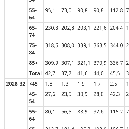
55-
95,1
73,0
90,8
90,8
112,8
7
64
65-
230,8
202,8
203,1
221,6
204,4
1
74
75-
318,6
308,0
339,1
368,5
344,0
2
84
85+
309,9
307,1
321,1
370,9
336,7
2
Total
42,7
37,7
41,6
44,0
45,5
3
2028-32
<45
1,8
1,3
1,9
1,7
2,5
1
45-
27,6
23,5
30,9
28,0
42,3
2
54
55-
80,1
66,5
88,9
92,6
115,2
7
64
65-
212,7
181,4
195,3
198,0
196,7
1