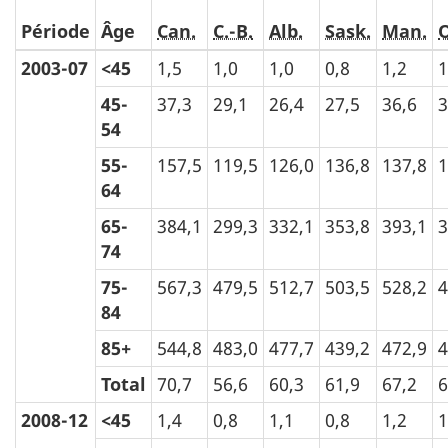
Période
Âge
Can.
C.-B.
Alb.
Sask.
Man.
O
2003-07
<45
1,5
1,0
1,0
0,8
1,2
1
45-
37,3
29,1
26,4
27,5
36,6
3
54
55-
157,5
119,5
126,0
136,8
137,8
1
64
65-
384,1
299,3
332,1
353,8
393,1
3
74
75-
567,3
479,5
512,7
503,5
528,2
4
84
85+
544,8
483,0
477,7
439,2
472,9
4
Total
70,7
56,6
60,3
61,9
67,2
6
2008-12
<45
1,4
0,8
1,1
0,8
1,2
1