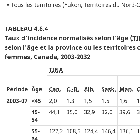
= Tous les territoires (Yukon, Territoires du Nord
TABLEAU 4.8.4
Taux d'incidence normalisés selon l'âge (
T
selon l'âge et la province ou les territoires
femmes, Canada, 2003-2032
TINA
Période
Âge
Can.
C.-B.
Alb.
Sask.
Man.
O
2003-07
<45
2,0
1,3
1,5
1,6
1,6
1
45-
44,1
35,0
32,9
32,0
39,6
3
54
55-
127,2
108,5
124,4
146,4
136,1
1
64