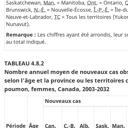
Saskatchewan,
Man.
= Manitoba,
Ont.
= Ontario,
Brunswick,
N.-É.
= Nouvelle-Écosse,
Î.-P.-É.
= Île-d
Neuve-et-Labrador,
TC
= Tous les territoires (Yuko
Nunavut).
Remarque :
Les chiffres ayant été arrondis, leu
au total indiqué.
TABLEAU 4.8.2
Nombre annuel moyen de nouveaux cas obse
selon l'âge et la province ou les territoires
poumon, femmes, Canada, 2003-2032
Nouveaux cas
Période
Âge
Can.
C.-B.
Alb.
Sask.
Man.