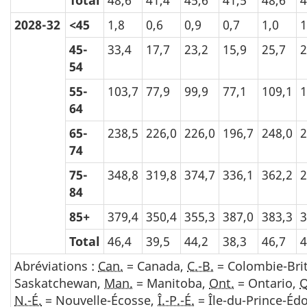
2028-32
<45
1,8
0,6
0,9
0,7
1,0
1
45-
33,4
17,7
23,2
15,9
25,7
2
54
55-
103,7
77,9
99,9
77,1
109,1
1
64
65-
238,5
226,0
226,0
196,7
248,0
2
74
75-
348,8
319,8
374,7
336,1
362,2
2
84
85+
379,4
350,4
355,3
387,0
383,3
3
Total
46,4
39,5
44,2
38,3
46,7
4
Abréviations :
Can.
= Canada,
C.-B.
= Colombie-Bri
Saskatchewan,
Man.
= Manitoba,
Ont.
= Ontario,
N.-É.
= Nouvelle-Écosse,
Î.-P.-É.
= Île-du-Prince-Éd