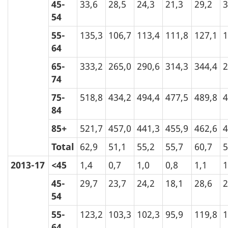
45-
33,6
28,5
24,3
21,3
29,2
3
54
55-
135,3
106,7
113,4
111,8
127,1
1
64
65-
333,2
265,0
290,6
314,3
344,4
2
74
75-
518,8
434,2
494,4
477,5
489,8
4
84
85+
521,7
457,0
441,3
455,9
462,6
4
Total
62,9
51,1
55,2
55,7
60,7
5
2013-17
<45
1,4
0,7
1,0
0,8
1,1
1
45-
29,7
23,7
24,2
18,1
28,6
2
54
55-
123,2
103,3
102,3
95,9
119,8
1
64