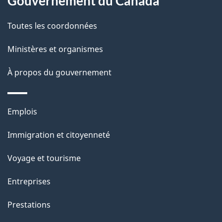
Gouvernement du Canada
e
l
Toutes les coordonnées
a
Ministères et organismes
p
À propos du gouvernement
a
g
Thèmes
Emplois
et
e
Immigration et citoyenneté
sujets
Voyage et tourisme
Entreprises
Prestations