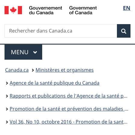
/
Sélec
EN
Passer
Passer
Passer
Government
au
à
à
de
of
contenu
«
la
Canada
Recherche
Rechercher
principal
Au
version
Rec
la
dans
sujet
HTML
Canada.ca
du
simplifiée
langu
Menu
gouvernement
MENU
PRINCIPAL
»
Vous
Canada.ca
Ministères et organismes
êtes
Agence de la santé publique du Canada
ici :
Rapports et publications de l'Agence de la santé publique du Canada
Promotion de la santé et prévention des maladies chroniques au Canada : Recherche, politiques et pratiques
Vol 36, No 10, octobre 2016 - Promotion de la santé et prévention des maladies chroniques au Canada : Recherche, politiques et pratiques