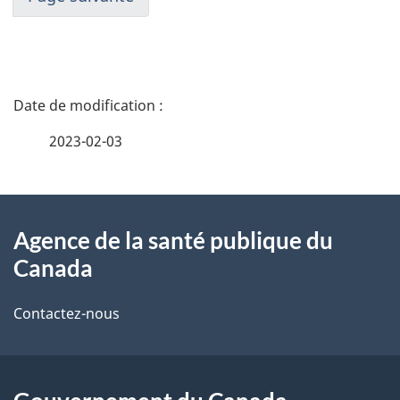
D
é
2023-02-03
t
À
a
Agence de la santé publique du
propos
i
Canada
de
l
Contactez-nous
ce
s
site
d