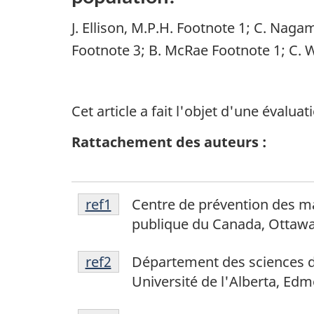
J. Ellison, M.P.H. Footnote 1; C. Naga
Footnote 3; B. McRae Footnote 1; C. W
Cet article a fait l'objet d'une évaluat
Rattachement des auteurs :
Footnote
F
Return to footnote
ref1
referrer
Centre de prévention des ma
1
publique du Canada, Ottawa
o
Footnote
Return to
ref2
referrer
footnote
Département des sciences de
o
2
Université de l'Alberta, Ed
t
Footnote