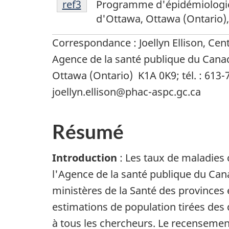
Return to footnote
ref3
referrer
Programme d'épidémiologie c
3
n
d'Ottawa, Ottawa (Ontario)
o
Correspondance : Joellyn Ellison, Ce
Agence de la santé publique du Canada
t
Ottawa (Ontario) K1A 0K9; tél. : 613-7
e
joellyn.ellison@phac-aspc.gc.ca
s
Résumé
Introduction
: Les taux de maladies
l'Agence de la santé publique du Cana
ministères de la Santé des provinces 
estimations de population tirées de
à tous les chercheurs. Le recensement