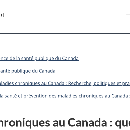
Passer
Passer
Passer
au
à
à
/
R
contenu
«
la
Government
d
principal
Au
version
of
C
sujet
HTML
Canada
du
simplifiée
gouvernement
»
nce de la santé publique du Canada
 santé publique du Canada
ladies chroniques au Canada : Recherche, politiques et pra
 la santé et prévention des maladies chroniques au Canada :
hroniques au Canada : q