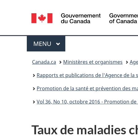
Sélection
de
la
Menu
MENU
PRINCIPAL
langue
Vous
Canada.ca
Ministères et organismes
Age
êtes
Rapports et publications de l'Agence de la
ici :
Promotion de la santé et prévention des ma
Vol 36, No 10, octobre 2016 - Promotion de
Taux de maladies c