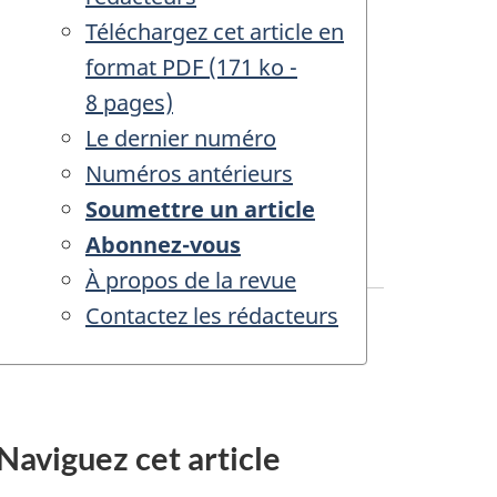
Appel
Téléchargez cet article en
à
format
PDF
(171 ko -
contributions
8 pages)
:
Le dernier numéro
L'environnement
Numéros antérieurs
alimentaire
Soumettre un article
au
Abonnez-vous
Canada
À propos de la revue
Contactez les rédacteurs
Naviguez cet article