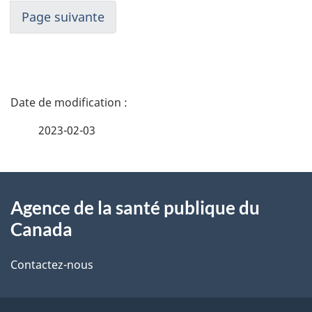
Page suivante
D
é
2023-02-03
t
À
a
Agence de la santé publique du
propos
i
Canada
de
l
Contactez-nous
ce
s
site
d