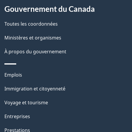
Gouvernement du Canada
e
l
Toutes les coordonnées
a
Ministères et organismes
p
À propos du gouvernement
a
g
Thèmes
Emplois
et
e
Immigration et citoyenneté
sujets
Voyage et tourisme
Entreprises
Prestations