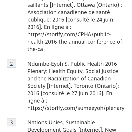
bas
saillants [Internet]. Ottawa (Ontario) :
de
Association canadienne de santé
page
publique; 2016 [consulté le 24 juin
1
2016]. En ligne à :
https://storify.com/CPHA/public-
health-2016-the-annual-conference-of-
the-ca
Notes
Ndumbe-Eyoh S. Public Health 2016
Retour à la référence de la note de bas de page
2
de
Plenary: Health Equity, Social Justice
bas
and the Racialization of Canadian
de
Society [Internet]. Toronto (Ontario);
page
2016 [consulté le 27 juin 2016]. En
2
ligne à :
https://storify.com/sumeeyoh/plenary
Notes
Nations Unies. Sustainable
Retour à la référence de la note de bas de page
3
de
Development Goals [Internet]. New