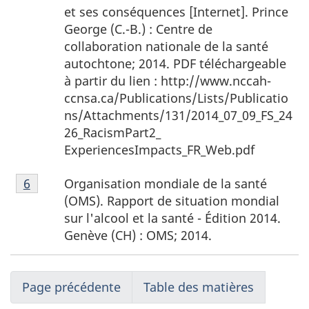
bas
et ses conséquences [Internet]. Prince
de
George (C.-B.) : Centre de
page
collaboration nationale de la santé
5
autochtone; 2014. PDF téléchargeable
à partir du lien : http://www.nccah-
ccnsa.ca/Publications/Lists/Publicatio
ns/Attachments/131/2014_07_09_FS_24
26_RacismPart2_
ExperiencesImpacts_FR_Web.pdf
Notes
Organisation mondiale de la santé
Retour à la référence de la note de bas de page
6
de
(OMS). Rapport de situation mondial
bas
sur l'alcool et la santé - Édition 2014.
de
Genève (CH) : OMS; 2014.
page
6
Page précédente
Table des matières