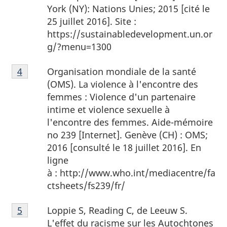
bas
York (NY): Nations Unies; 2015 [cité le
de
25 juillet 2016]. Site :
page
https://sustainabledevelopment.un.or
3
g/?menu=1300
Notes
Organisation mondiale de la santé
Retour à la référence de la note de bas de page
4
de
(OMS). La violence à l'encontre des
bas
femmes : Violence d'un partenaire
de
intime et violence sexuelle à
page
l'encontre des femmes. Aide-mémoire
4
no 239 [Internet]. Genève (CH) : OMS;
2016 [consulté le 18 juillet 2016]. En
ligne
à : http://www.who.int/mediacentre/fa
ctsheets/fs239/fr/
Notes
Loppie S, Reading C, de Leeuw S.
Retour à la référence de la note de bas de page
5
de
L'effet du racisme sur les Autochtones