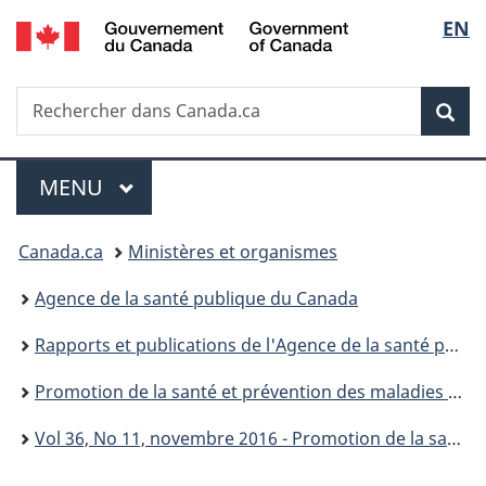
/
Sélec
EN
Passer
Passer
Passer
Government
au
à
à
de
of
contenu
«
la
Canada
Recherche
Rechercher
principal
Au
version
Rec
la
dans
sujet
HTML
Canada.ca
du
simplifiée
langu
Menu
gouvernement
MENU
PRINCIPAL
»
Vous
Canada.ca
Ministères et organismes
êtes
Agence de la santé publique du Canada
ici :
Rapports et publications de l'Agence de la santé publique du Canada
Promotion de la santé et prévention des maladies chroniques au Canada : Recherche, politiques et pratiques
Vol 36, No 11, novembre 2016 - Promotion de la santé et prévention des maladies chroniques au Canada : Recherche, politiques et pratiques