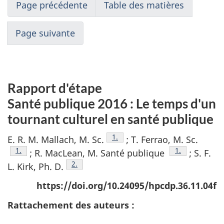
Page précédente
Table des matières
Page suivante
Rapport d'étape
Santé publique 2016 : Le temps d'un
tournant culturel en santé publique
Note de bas de page
1.
E. R. M. Mallach, M. Sc.
; T. Ferrao, M. Sc.
Note de bas de page
1.
Note de bas d
1.
; R. MacLean, M. Santé publique
; S. F.
Note de bas de page
2.
L. Kirk, Ph. D.
https://doi.org/10.24095/hpcdp.36.11.04f
Rattachement des auteurs :