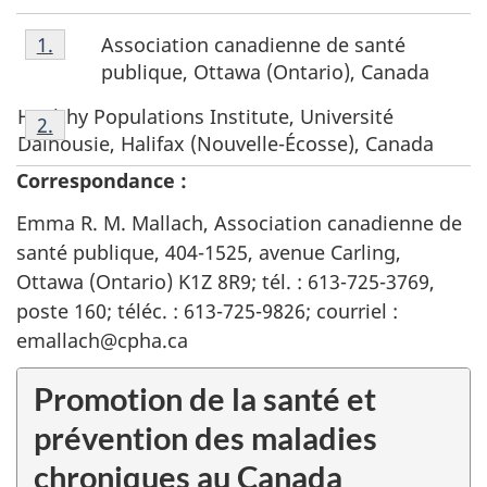
Notes
Association canadienne de santé
Retour à la référence de la note de bas de page
1.
de
publique, Ottawa (Ontario), Canada
bas
Notes
de
Healthy Populations
Institute, Université
Retour à la référence de la note de bas de page
2.
de
page
Dalhousie, Halifax (Nouvelle-Écosse), Canada
bas
1.
Correspondance :
de
Emma R. M. Mallach, Association canadienne de
page
2.
santé publique, 404-1525, avenue Carling,
Ottawa (Ontario) K1Z 8R9; tél. : 613-725-3769,
poste 160; téléc. : 613-725-9826; courriel :
emallach@cpha.ca
Promotion de la santé et
prévention des maladies
chroniques au Canada