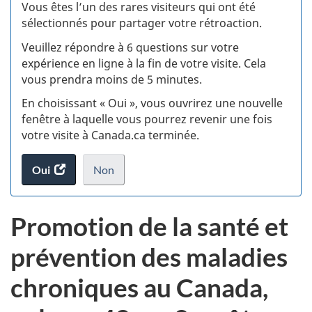
:
Vous êtes l’un des rares visiteurs qui ont été
sélectionnés pour partager votre rétroaction.
S
Veuillez répondre à 6 questions sur votre
d
expérience en ligne à la fin de votre visite. Cela
vous prendra moins de 5 minutes.
fi
En choisissant « Oui », vous ouvrirez une nouvelle
d
fenêtre à laquelle vous pourrez revenir une fois
votre visite à Canada.ca terminée.
vi
Oui
accéder
Non
(t
au
je
.
sondage.
ne
d
Promotion de la santé et
veux
pas
prévention des maladies
participer
au
chroniques au Canada,
sondage
du