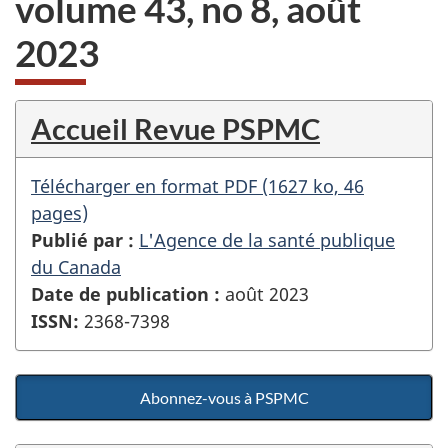
volume 43, no 8, août
site
web,
2023
Accueil Revue PSPMC
Télécharger en format PDF (1627 ko, 46
pages)
Publié par :
L'Agence de la santé publique
du Canada
Date de publication :
août 2023
ISSN:
2368-7398
Abonnez-vous à PSPMC