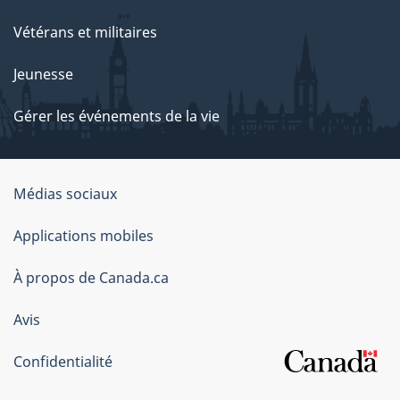
Vétérans et militaires
Jeunesse
Gérer les événements de la vie
Organisation
Médias sociaux
du
Applications mobiles
gouvernement
du
À propos de Canada.ca
Canada
Avis
Confidentialité