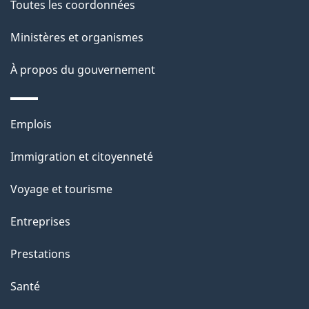
l
Toutes les coordonnées
a
Ministères et organismes
p
À propos du gouvernement
a
g
Thèmes
Emplois
et
e
Immigration et citoyenneté
sujets
Voyage et tourisme
Entreprises
Prestations
Santé