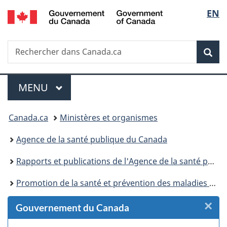
/
Sélec
EN
Passer
Passer
Passer
Passer
Government
au
au
à
à
de
of
Gestionnaire
contenu
«
la
Canada
Recherche
Rechercher
des
principal
Au
version
Rec
la
dans
Invitations
sujet
HTML
Canada.ca
du
simplifiée
langu
Menu
gouvernement
MENU
PRINCIPAL
»
Vous
Canada.ca
Ministères et organismes
êtes
Agence de la santé publique du Canada
ici :
Rapports et publications de l'Agence de la santé publique du Canada
Promotion de la santé et prévention des maladies chroniques au Canada : Recherche, politiques et pratiques
×
F
Gouvernement du Canada