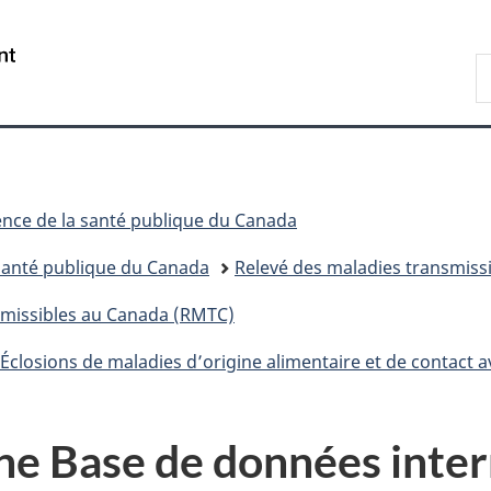
Passer
Passer
Passer
au
à
à
/
R
contenu
«
la
Government
d
principal
Au
version
of
C
sujet
HTML
Canada
du
simplifiée
gouvernement
»
nce de la santé publique du Canada
 santé publique du Canada
Relevé des maladies transmiss
smissibles au Canada (RMTC)
Éclosions de maladies d’origine alimentaire et de contact 
ne Base de données inter