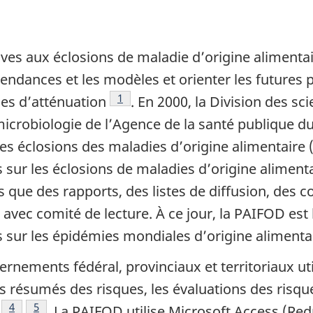
es aux éclosions de maladie d’origine alimentai
endances et les modèles et orienter les futures p
Note de bas de page
1
ies d’atténuation
. En 2000, la Division des sc
icrobiologie de l’Agence de la santé publique du
les éclosions des maladies d’origine alimentaire
 sur les éclosions de maladies d’origine aliment
els que des rapports, des listes de diffusion, des
vec comité de lecture. À ce jour, la PAIFOD est
 sur les épidémies mondiales d’origine alimentai
vernements fédéral, provinciaux et territoriaux u
les résumés des risques, les évaluations des risqu
 bas de page
te de bas de page
Note de bas de page
4
Note de bas de page
5
. La PAIFOD utilise Microsoft Access (R