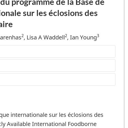
e du programme de la Base de
onale sur les éclosions des
aire
2
2
3
carenhas
, Lisa A Waddell
, Ian Young
ue internationale sur les éclosions des
cly Available International Foodborne