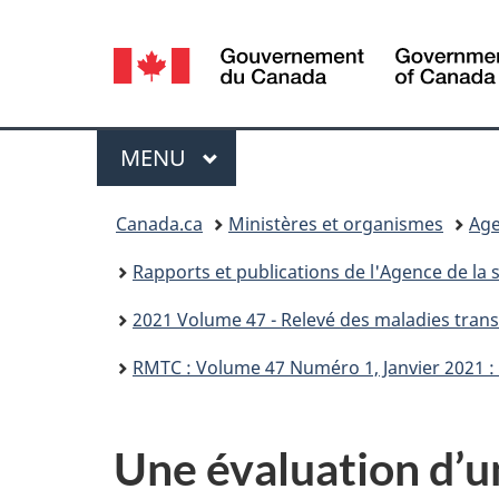
Sélection
de
la
Menu
MENU
PRINCIPAL
langue
Vous
Canada.ca
Ministères et organismes
Age
êtes
Rapports et publications de l'Agence de la
ici :
2021 Volume 47 - Relevé des maladies tran
RMTC : Volume 47 Numéro 1, Janvier 2021 : 
Une évaluation d’u