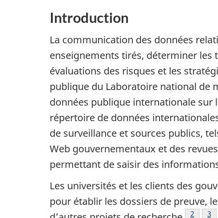
Introduction
La communication des données relativ
enseignements tirés, déterminer les t
évaluations des risques et les stratég
publique du Laboratoire national de m
données publique internationale sur 
répertoire de données internationales
de surveillance et sources publics, t
Web gouvernementaux et des revues a
permettant de saisir des informations
Les universités et les clients des gou
pour établir les dossiers de preuve, 
Note de
2
No
3
d’autres projets de recherche