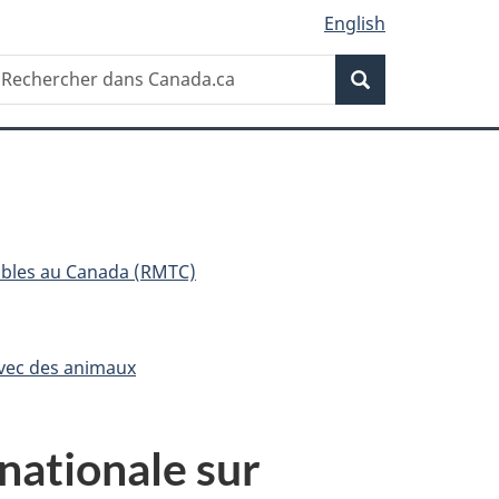
English
Recherche
echercher
Recherche
ans
anada.ca
ibles au Canada (RMTC)
avec des animaux
nationale sur