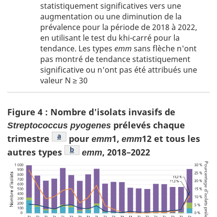
de
page
statistiquement significatives vers une
bas
a
augmentation ou une diminution de la
de
prévalence pour la période de 2018 à 2022,
page
en utilisant le test du khi-carré pour la
b
tendance. Les types
emm
sans flèche n'ont
pas montré de tendance statistiquement
significative ou n'ont pas été attribués une
valeur N ≥ 30
Figure 4 : Nombre d'isolats invasifs de
prélevés chaque
Streptococcus pyogenes
Figure 4 note de bas de page
a
trimestre
pour
1,
12 et tous les
emm
emm
Figure 4 note de bas de page
b
autres types
, 2018–2022
emm