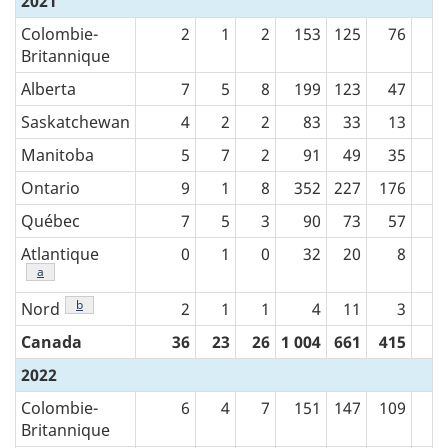
2021
Colombie-
2
1
2
153
125
76
Britannique
Alberta
7
5
8
199
123
47
Saskatchewan
4
2
2
83
33
13
Manitoba
5
7
2
91
49
35
Ontario
9
1
8
352
227
176
Québec
7
5
3
90
73
57
Atlantique
0
1
0
32
20
8
Tableau 1 note de bas de page
a
Tableau 1 note de bas de page
b
Nord
2
1
1
4
11
3
Canada
36
23
26
1 004
661
415
2022
Colombie-
6
4
7
151
147
109
Britannique