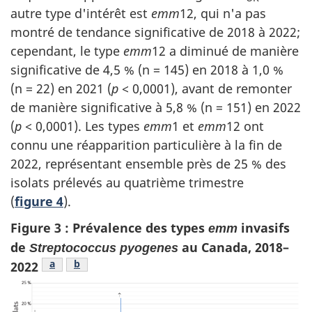
autre type d'intérêt est
emm
12, qui n'a pas
montré de tendance significative de 2018 à 2022;
cependant, le type
emm
12 a diminué de manière
significative de 4,5 % (n = 145) en 2018 à 1,0 %
(n = 22) en 2021 (
p
< 0,0001), avant de remonter
de manière significative à 5,8 % (n = 151) en 2022
(
p
< 0,0001). Les types
emm
1 et
emm
12 ont
connu une réapparition particulière à la fin de
2022, représentant ensemble près de 25 % des
isolats prélevés au quatrième trimestre
(
figure 4
).
Figure 3 : Prévalence des types
invasifs
emm
de
au Canada, 2018–
Streptococcus pyogenes
Figure 3 note de bas de page
a
Figure 3 note de bas de page
b
2022