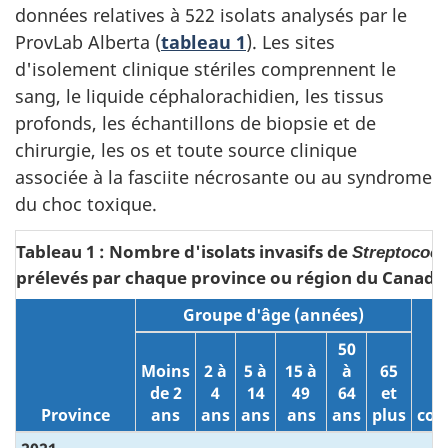
données relatives à 522 isolats analysés par le
ProvLab Alberta (
tableau 1
). Les sites
d'isolement clinique stériles comprennent le
sang, le liquide céphalorachidien, les tissus
profonds, les échantillons de biopsie et de
chirurgie, les os et toute source clinique
associée à la fasciite nécrosante ou au syndrome
du choc toxique.
Tableau 1 : Nombre d'isolats invasifs de
Streptococ
prélevés par chaque province ou région du Canada,
Groupe d'âge (années)
50
Moins
2 à
5 à
15 à
à
65
de 2
4
14
49
64
et
Province
ans
ans
ans
ans
ans
plus
co