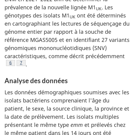
prévalence de la nouvelle lignée M1
. Les
UK
génotypes des isolats M1
ont été déterminés
UK
en cartographiant les lectures de séquençage du
génome entier par rapport à la souche de
référence MGAS5005 et en identifiant 27 variants
génomiques mononucléotidiques (SNV)
caractéristiques, comme décrit précédemment
Note de bas de page
6
Note de bas de page
7
.
Analyse des données
Les données démographiques soumises avec les
isolats bactériens comprenaient l'âge du
patient, le sexe, la source clinique, la province et
la date de prélèvement. Les isolats multiples
présentant le même type
emm
et prélevés chez
le même patient dans les 14 jours ont été