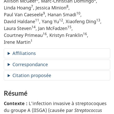
Allison McGeer
, Marc-Christian Domingo
,
7
8
Linda Hoang
, Jessica Minion
,
9
10
Paul Van Caeseele
, Hanan Smadi
,
11
12
13
David Haldane
, Yang Yu
, Xiaofeng Ding
,
14
15
Laura Steven
, Jan McFadzen
,
16
16
Courtney Primeau
, Kristyn Franklin
,
1
Irene Martin
Affiliations
Correspondance
Citation proposée
Résumé
Contexte :
L'infection invasive à streptocoques
du groupe A (IISGA) (causée par
Streptococcus