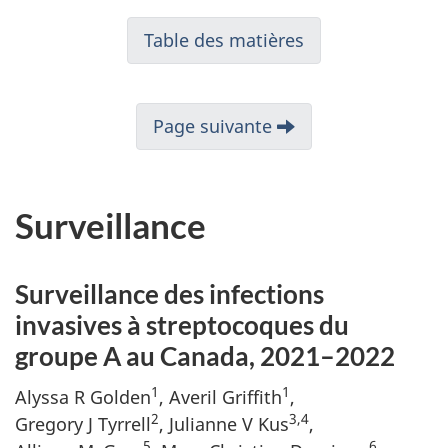
Table des matières
Page suivante
Surveillance
Surveillance des infections
invasives à streptocoques du
groupe A au Canada, 2021–2022
1
1
Alyssa R Golden
, Averil Griffith
,
2
3,4
Gregory J Tyrrell
, Julianne V Kus
,
5
6