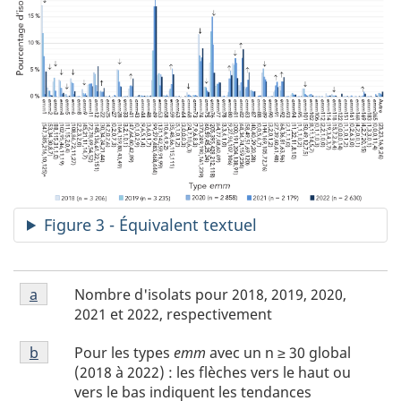
Figure 3 - Équivalent textuel
Figure
Nombre d'isolats pour 2018, 2019, 2020,
Figure 3 retour à la référence de la note de bas
a
3
2021 et 2022, respectivement
note
Figure
de
Pour les types
emm
avec un n ≥ 30 global
Figure 3 retour à la référence de la note de bas
b
3
bas
(2018 à 2022) : les flèches vers le haut ou
note
de
vers le bas indiquent les tendances