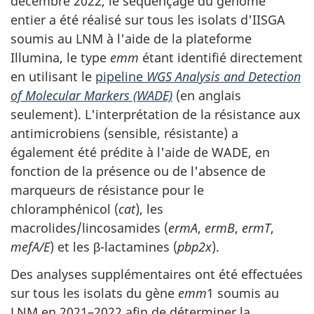
décembre 2022, le séquençage du génome
entier a été réalisé sur tous les isolats d'IISGA
soumis au LNM à l'aide de la plateforme
Illumina, le type
emm
étant identifié directement
en utilisant le
pipeline
WGS Analysis and Detection
of Molecular Markers (WADE)
(en anglais
seulement). L'interprétation de la résistance aux
antimicrobiens (sensible, résistante) a
également été prédite à l'aide de WADE, en
fonction de la présence ou de l'absence de
marqueurs de résistance pour le
chloramphénicol (
cat
), les
macrolides/lincosamides (
ermA
,
ermB
,
ermT
,
mefA/E
) et les β-lactamines (
pbp2x
).
Des analyses supplémentaires ont été effectuées
sur tous les isolats du gène
emm
1 soumis au
LNM en 2021–2022 afin de déterminer la