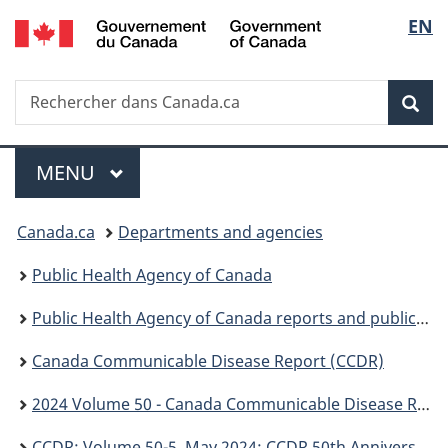
/
Sélec
EN
Passer
Passer
Passer
Government
au
à
à
de
of
contenu
«
la
Canada
Recherche
Rechercher
principal
Au
version
Rec
la
dans
sujet
HTML
Canada.ca
du
simplifiée
langu
Menu
gouvernement
MENU
PRINCIPAL
»
Vous
Canada.ca
Departments and agencies
êtes
Public Health Agency of Canada
ici :
Public Health Agency of Canada reports and publications
Canada Communicable Disease Report (CCDR)
2024 Volume 50 - Canada Communicable Disease Report (CCDR)
CCDR: Volume 50-5, May 2024: CCDR 50th Anniversary, CCDR 50(5)