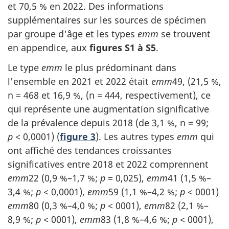
et 70,5 % en 2022. Des informations
supplémentaires sur les sources de spécimen
par groupe d'âge et les types
emm
se trouvent
en appendice, aux
figures S1 à S5
.
Le type
emm
le plus prédominant dans
l'ensemble en 2021 et 2022 était
emm
49, (21,5 %,
n = 468 et 16,9 %, (n = 444, respectivement), ce
qui représente une augmentation significative
de la prévalence depuis 2018 (de 3,1 %, n = 99;
p
< 0,0001) (
figure 3
). Les autres types
emm
qui
ont affiché des tendances croissantes
significatives entre 2018 et 2022 comprennent
emm
22 (0,9 %–1,7 %;
p
= 0,025),
emm
41 (1,5 %–
3,4 %;
p
< 0,0001),
emm
59 (1,1 %–4,2 %;
p
< 0001)
emm
80 (0,3 %–4,0 %;
p
< 0001),
emm
82 (2,1 %–
8,9 %;
p
< 0001),
emm
83 (1,8 %–4,6 %;
p
< 0001),