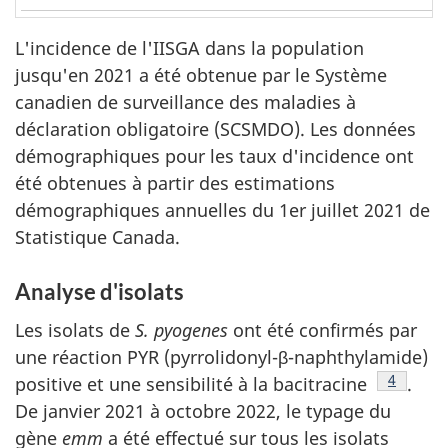
note
de
de
de
page
bas
page
a
L'incidence de l'IISGA dans la population
de
jusqu'en 2021 a été obtenue par le Système
page
canadien de surveillance des maladies à
b
déclaration obligatoire (SCSMDO). Les données
démographiques pour les taux d'incidence ont
été obtenues à partir des estimations
démographiques annuelles du 1er juillet 2021 de
Statistique Canada.
Analyse d'isolats
Les isolats de
S. pyogenes
ont été confirmés par
une réaction PYR (pyrrolidonyl-β-naphthylamide)
Note de 
4
positive et une sensibilité à la bacitracine
.
De janvier 2021 à octobre 2022, le typage du
gène
emm
a été effectué sur tous les isolats