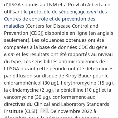
d'IISGA soumis au LNM et à ProvLab Alberta en
utilisant le
protocole de séquençage
emm
des
Centres de contrôle et de prévention des
maladies
(
Centers for Disease Control and
Prevention [CDC]
) disponible en ligne (en anglais
seulement). Les séquences obtenues ont été
comparées à la base de données CDC du gène
emm
et les résultats ont été rapportés au niveau
du type. Les sensibilités antimicrobiennes de
l'IISGA durant cette période ont été déterminées
par diffusion sur disque de Kirby-Bauer pour le
chloramphénicol (30 μg), l'érythromycine (15 μg),
la clindamycine (2 μg), la pénicilline (10 μg) et la
vancomycine (30 μg), conformément aux
directives du Clinical and Laboratory Standards
Note de bas de page
5
Institute (CLSI)
. De novembre 2022 à