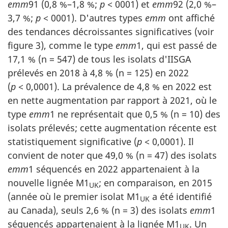
emm
91 (0,8 %–1,8 %;
p
< 0001) et
emm
92 (2,0 %–
3,7 %;
p
< 0001). D'autres types
emm
ont affiché
des tendances décroissantes significatives (voir
figure 3), comme le type
emm
1, qui est passé de
17,1 % (n = 547) de tous les isolats d'IISGA
prélevés en 2018 à 4,8 % (n = 125) en 2022
(
p
< 0,0001). La prévalence de 4,8 % en 2022 est
en nette augmentation par rapport à 2021, où le
type
emm
1 ne représentait que 0,5 % (n = 10) des
isolats prélevés; cette augmentation récente est
statistiquement significative (
p
< 0,0001). Il
convient de noter que 49,0 % (n = 47) des isolats
emm
1 séquencés en 2022 appartenaient à la
nouvelle lignée M1
; en comparaison, en 2015
UK
(année où le premier isolat M1
a été identifié
UK
au Canada), seuls 2,6 % (n = 3) des isolats
emm
1
séquencés appartenaient à la lignée M1
. Un
UK