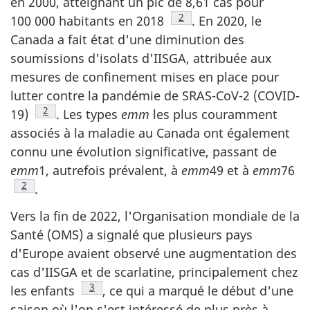
en 2000, atteignant un pic de 8,61 cas pour
Note de bas de page
2
100 000 habitants en 2018
. En 2020, le
Canada a fait état d'une diminution des
soumissions d'isolats d'IISGA, attribuée aux
mesures de confinement mises en place pour
lutter contre la pandémie de SRAS-CoV-2 (COVID-
Note de bas de page
2
19)
. Les types
emm
les plus couramment
associés à la maladie au Canada ont également
connu une évolution significative, passant de
emm
1, autrefois prévalent, à
emm
49 et à
emm
76
Note de bas de page
2
.
Vers la fin de 2022, l'Organisation mondiale de la
Santé (OMS) a signalé que plusieurs pays
d'Europe avaient observé une augmentation des
cas d'IISGA et de scarlatine, principalement chez
Note de bas de page
3
les enfants
, ce qui a marqué le début d'une
saison où l'on s'est intéressé de plus près à