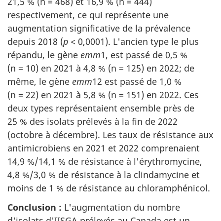
21,5 % (n = 468) et 16,9 % (n = 444)
respectivement, ce qui représente une
augmentation significative de la prévalence
depuis 2018 (
p
< 0,0001). L'ancien type le plus
répandu, le gène
emm
1, est passé de 0,5 %
(n = 10) en 2021 à 4,8 % (n = 125) en 2022; de
même, le gène
emm
12 est passé de 1,0 %
(n = 22) en 2021 à 5,8 % (n = 151) en 2022. Ces
deux types représentaient ensemble près de
25 % des isolats prélevés à la fin de 2022
(octobre à décembre). Les taux de résistance aux
antimicrobiens en 2021 et 2022 comprenaient
14,9 %/14,1 % de résistance à l'érythromycine,
4,8 %/3,0 % de résistance à la clindamycine et
moins de 1 % de résistance au chloramphénicol.
Conclusion :
L'augmentation du nombre
d'isolats d'IISGA prélevés au Canada est un