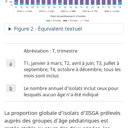
Figure 2 - Équivalent textuel
Figure
Abréviation : T, trimestre
2
Figure
abréviation
T1, janvier à mars; T2, avril à juin; T3, juillet à
Figure 2 retour à la référence de la note de bas
a
referrer
2
septembre; T4, octobre à décembre; tous les
note
mois sont inclus
de
Figure
bas
Le nombre annuel d'isolats inclut ceux pour
Figure 2 retour à la référence de la note de bas
b
referrer
2
de
lesquels aucun âge n'a été indiqué
note
page
de
a
bas
La proportion globale d'isolats d'IISGA prélevés
de
auprès des groupes d'âge pédiatriques est
page