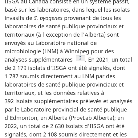
IISGA au Canada consiste en un système passif,
basé sur les laboratoires, dans lequel les isolats
invasifs de
S. pyogenes
provenant de tous les
laboratoires de santé publique provinciaux et
territoriaux (à l'exception de l'Alberta) sont
envoyés au Laboratoire national de
microbiologie (LNM) à Winnipeg pour des
Note de bas de page
2
analyses supplémentaires
. En 2021, un total
de 2 179 isolats d'IISGA ont été signalés, dont
1 787 soumis directement au LNM par des
laboratoires de santé publique provinciaux et
territoriaux, et les données relatives à
392 isolats supplémentaires prélevés et analysés
par le Laboratoire provincial de santé publique
d'Edmonton, en Alberta (ProvLab Alberta); en
2022, un total de 2 630 isolats d'IISGA ont été
signalés, dont 2 108 soumis directement et les