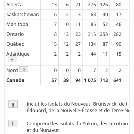
Alberta
13
6
21
276
126
80
Saskatchewan
6
2
3
63
30
17
Manitoba
7
0
11
85
52
46
Ontario
8
13
23
315
258
282
Québec
15
12
27
134
87
90
Atlantique
2
2
2
44
11
15
Tableau 1 note de bas de page
a
Tableau 1 note de bas de page
b
Nord
0
0
0
7
2
2
Canada
57
39
94
1 075
713
641
Tableau
Tableau
Inclut les isolats du Nouveau-Brunswick, de l'Îl
Tableau 1 Retour à la référence de la note de bas
a
1
1
Édouard, de la Nouvelle-Écosse et de Terre-Ne
note
note
Tableau
de
Comprend les isolats du Yukon, des Territoire
Tableau 1 Retour à la référence de la note de bas
b
de
1
bas
et du Nunavut
bas