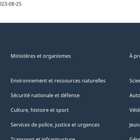
023-08-25
Ministères et organismes
À p
Environnement et ressources naturelles
Scie
Sécurité nationale et défense
Aut
Culture, histoire et sport
Vété
Services de police, justice et urgences
Jeun
Transport et infrastructure
Gére