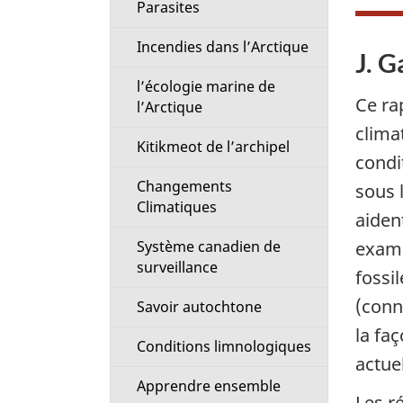
Parasites
i
Incendies dans l’Arctique
o
J. G
l’écologie marine de
n
Ce ra
l’Arctique
clima
M
Kitikmeot de l’archipel
condi
e
Changements
sous 
Climatiques
aiden
n
exami
Système canadien de
u
surveillance
fossi
(conn
Savoir autochtone
la fa
Conditions limnologiques
actue
Apprendre ensemble
Les r