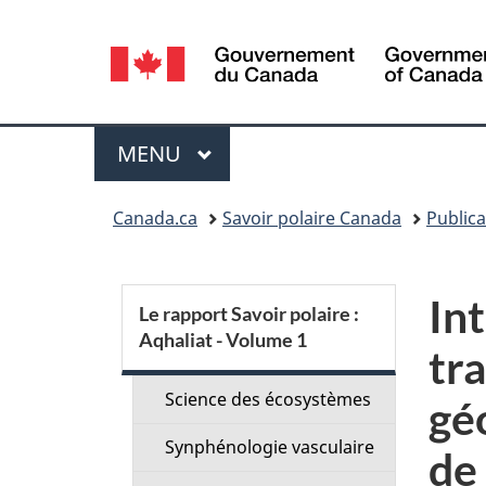
Sélection
de
la
Menu
MENU
PRINCIPAL
langue
Vous
Canada.ca
Savoir polaire Canada
Publica
êtes
ici :
S
In
Le rapport Savoir polaire :
Aqhaliat - Volume 1
e
tra
c
Science des écosystèmes
gé
Synphénologie vasculaire
t
de