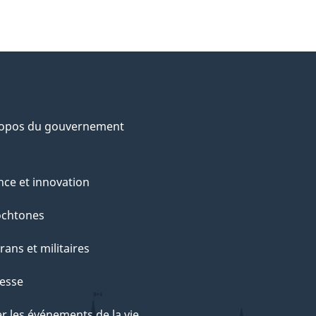
ropos du gouvernement
nce et innovation
ochtones
rans et militaires
esse
r les événements de la vie