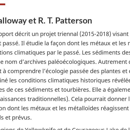
alloway et R. T. Patterson
pport décrit un projet triennal (2015-2018) visa
t passé. Il étudie la façon dont les métaux et les
tions climatiques par le passé. Les sédiments des
le nom d’archives paléoécologiques. Autrement dit
t à comprendre l’écologie passée des plantes et 
né les conditions climatiques historiques révélée
les de ces sédiments et tourbières. Elle a égalem
aissances traditionnelles). Cela pourrait donner l
çon dont les métaux et les métalloïdes réagisse
ls et prévus.
égions de Yellowknife et de Courageous Lake de 