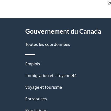
é
2
t
À
a
Gouvernement du Canada
propos
i
de
Toutes les coordonnées
l
ce
s
Thèmes
Emplois
site
d
et
Immigration et citoyenneté
sujets
e
Voyage et tourisme
l
Entreprises
a
Prestations