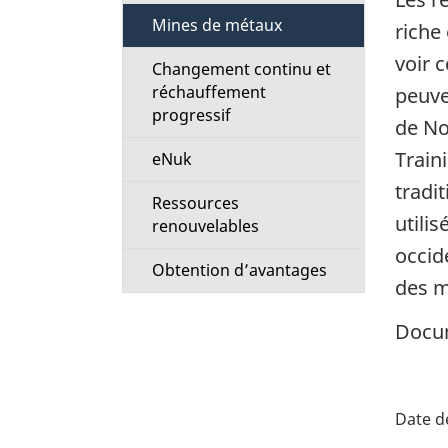
Mines de métaux
riche
voir 
Changement continu et
réchauffement
peuve
progressif
de No
Train
eNuk
tradi
Ressources
utili
renouvelables
occid
Obtention d’avantages
des m
Docum
D