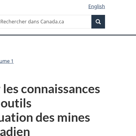
English
Recherche
echercher
Recherche
ans
anada.ca
olume 1
 les connaissances
 outils
luation des mines
nadien