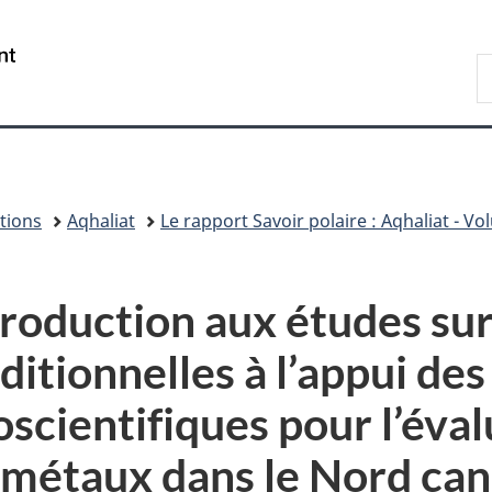
Passer
Passer
Passer
Passer
au
à
au
à
/
R
contenu
«
menu
la
Government
d
principal
Au
de
version
of
C
sujet
la
HTML
Canada
du
section
simplifiée
gouvernement
»
tions
Aqhaliat
Le rapport Savoir polaire : Aqhaliat - V
troduction aux études sur
ditionnelles à l’appui des
oscientifiques pour l’éva
 métaux dans le Nord ca