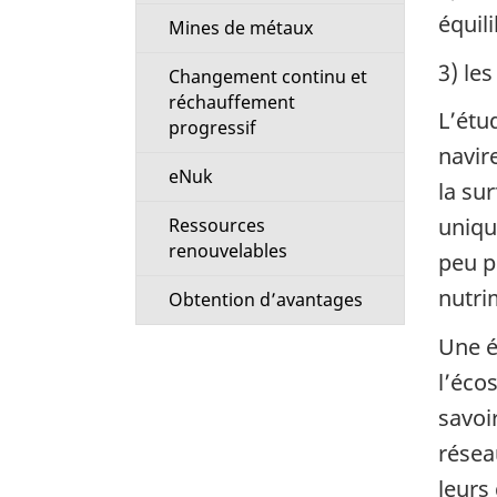
équili
Mines de métaux
3) le
Changement continu et
réchauffement
L’étu
progressif
navir
eNuk
la su
uniqu
Ressources
renouvelables
peu p
nutri
Obtention d’avantages
Une é
l’éco
savoi
résea
leurs