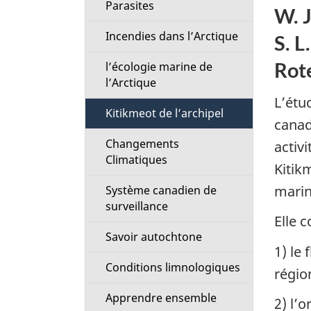
Parasites
i
W. J
Incendies dans l’Arctique
S. L
o
Rot
l’écologie marine de
n
l’Arctique
L’étu
M
Kitikmeot de l’archipel
canad
e
Changements
activ
Climatiques
Kitik
n
marin
Système canadien de
u
surveillance
Elle 
Savoir autochtone
1) le 
Conditions limnologiques
régio
Apprendre ensemble
2) l’