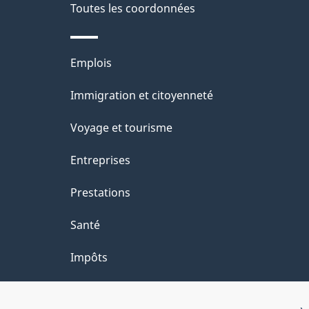
de
Toutes les coordonnées
l
ce
s
Thèmes
Emplois
site
d
et
Immigration et citoyenneté
sujets
e
Voyage et tourisme
l
Entreprises
a
Prestations
p
Santé
a
Impôts
g