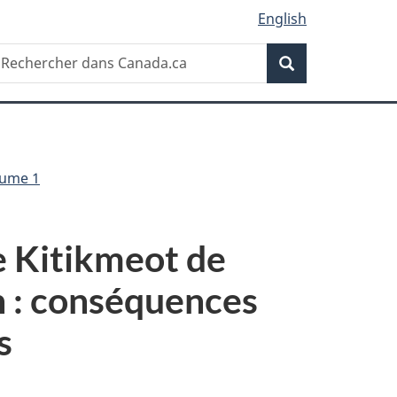
English
Recherche
echercher
Recherche
ans
anada.ca
olume 1
de Kitikmeot de
n : conséquences
s