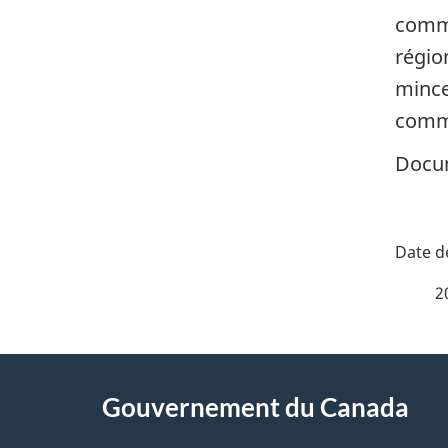
comme
régio
mince
commu
Docum
D
é
2
t
À
a
Gouvernement du Canada
propos
i