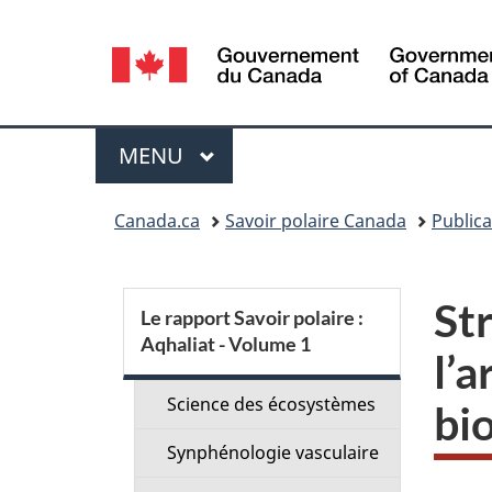
Sélection
de
la
Menu
MENU
PRINCIPAL
langue
Vous
Canada.ca
Savoir polaire Canada
Publica
êtes
ici :
S
St
Le rapport Savoir polaire :
Aqhaliat - Volume 1
e
l’
c
Science des écosystèmes
bi
Synphénologie vasculaire
t