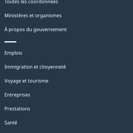
Toutes les coordonnées
p
Ministères et organismes
a
À propos du gouvernement
g
e
Thèmes
Emplois
et
Immigration et citoyenneté
sujets
Voyage et tourisme
Entreprises
Prestations
Santé