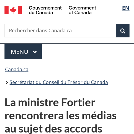
/
Sélec
EN
Passer
Passer
Passer
Government
au
à
à
de
of
contenu
«
la
Canada
Recherche
Rechercher
principal
Au
version
Rec
la
dans
sujet
HTML
Canada.ca
du
simplifiée
langu
Menu
gouvernement
MENU
PRINCIPAL
»
Vous
Canada.ca
êtes
Secrétariat du Conseil du Trésor du Canada
ici :
La ministre Fortier
rencontrera les médias
au sujet des accords