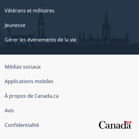
Vétérans et militaires
Jeunesse
Gérer les événements de la vie
Organisation
Médias sociaux
du
Applications mobiles
gouvernement
du
À propos de Canada.ca
Canada
Avis
Confidentialité