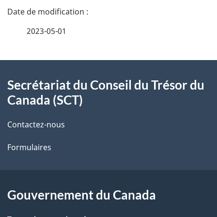
D
é
2023-05-01
t
À
a
Secrétariat du Conseil du Trésor du
propos
i
Canada (SCT)
de
l
Contactez-nous
ce
s
Formulaires
site
d
e
l
Gouvernement du Canada
a