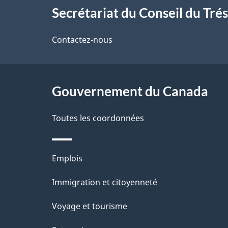
l
Secrétariat du Conseil du Tré
propos
s
de
Contactez-nous
d
ce
e
site
Gouvernement du Canada
l
Toutes les coordonnées
a
p
Thèmes
Emplois
a
et
Immigration et citoyenneté
sujets
g
Voyage et tourisme
e