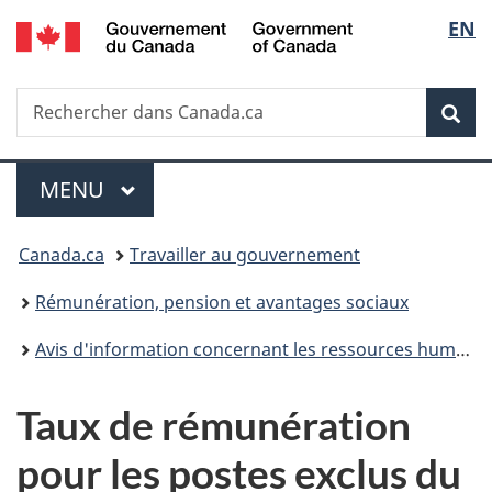
/
Sélec
EN
Passer
Passer
Passer
Government
au
à
à
de
of
contenu
«
la
Canada
Recherche
Rechercher
principal
Au
version
Rec
la
dans
sujet
HTML
Canada.ca
du
simplifiée
langu
Menu
gouvernement
MENU
PRINCIPAL
»
Vous
Canada.ca
Travailler au gouvernement
êtes
Rémunération, pension et avantages sociaux
ici :
Avis d'information concernant les ressources humaines
Taux de rémunération
pour les postes exclus du