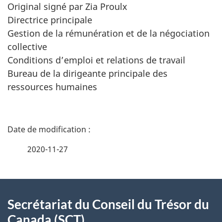
Original signé par Zia Proulx
Directrice principale
Gestion de la rémunération et de la négociation
collective
Conditions d’emploi et relations de travail
Bureau de la dirigeante principale des
ressources humaines
D
é
2020-11-27
t
À
a
Secrétariat du Conseil du Trésor du
propos
i
Canada (SCT)