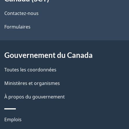
de
l
Contactez-nous
ce
s
Formulaires
site
d
e
l
Gouvernement du Canada
a
Toutes les coordonnées
p
Ministères et organismes
a
À propos du gouvernement
g
e
Thèmes
Emplois
et