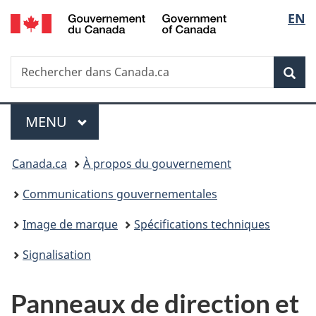
/
Sélec
EN
Passer
Passer
Passer
Government
au
à
à
de
of
contenu
«
la
Canada
Recherche
Rechercher
principal
Au
version
Rec
la
dans
sujet
HTML
Canada.ca
du
simplifiée
langu
Menu
gouvernement
MENU
PRINCIPAL
»
Vous
Canada.ca
À propos du gouvernement
êtes
Communications gouvernementales
ici :
Image de marque
Spécifications techniques
Signalisation
Panneaux de direction et