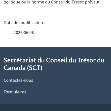
politique ou la norme du Conseil du Trésor prévaut.
D
é
2026-06-08
t
À
a
Secrétariat du Conseil du Trésor du
propos
i
Canada (SCT)
de
l
Contactez-nous
ce
s
Formulaires
site
d
e