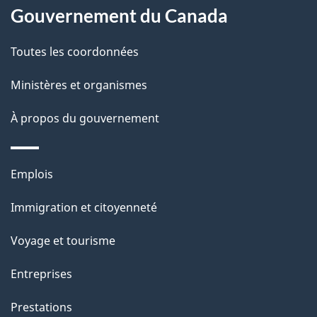
l
Gouvernement du Canada
a
Toutes les coordonnées
p
Ministères et organismes
a
À propos du gouvernement
g
e
Thèmes
Emplois
et
Immigration et citoyenneté
sujets
Voyage et tourisme
Entreprises
Prestations