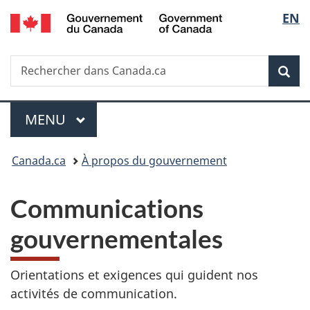
/
Sélec
EN
Passer
Passer
Passer
Government
au
à
à
de
of
contenu
«
la
Canada
Recherche
Rechercher
principal
Au
version
Rec
la
dans
sujet
HTML
Canada.ca
du
simplifiée
langu
Menu
gouvernement
MENU
PRINCIPAL
»
Vous
Canada.ca
À propos du gouvernement
êtes
Communications
ici :
gouvernementales
Orientations et exigences qui guident nos
activités de communication.