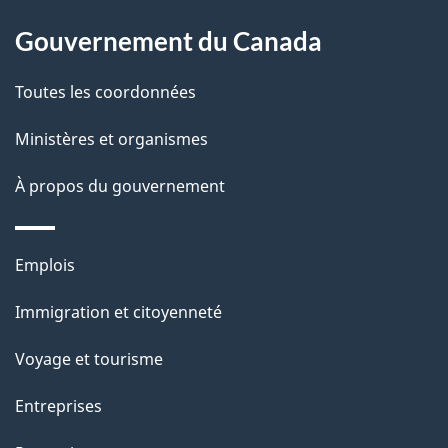
o
À
s
t
Gouvernement du Canada
propos
r
d
de
e
Toutes les coordonnées
e
r
ce
Ministères et organismes
l
é
site
t
À propos du gouvernement
a
r
p
o
Thèmes
Emplois
a
a
et
c
Immigration et citoyenneté
g
sujets
t
Voyage et tourisme
e
i
o
Entreprises
n