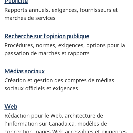
Publicité
c
Rapports annuels, exigences, fournisseurs et
e
marchés de services
s
Recherche sur l’opinion publique
e
Procédures, normes, exigences, options pour la
t
passation de marchés et rapports
r
e
Médias sociaux
n
Création et gestion des comptes de médias
sociaux officiels et exigences
s
e
Web
i
Rédaction pour le Web, architecture de
g
l’information sur Canada.ca, modèles de
conception, pages Web accessibles et exigences