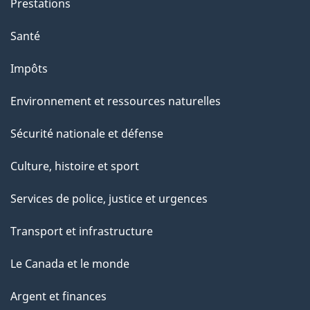
Prestations
s
u
Santé
r
Impôts
c
e
Environnement et ressources naturelles
t
Sécurité nationale et défense
t
e
Culture, histoire et sport
p
Services de police, justice et urgences
a
g
Transport et infrastructure
e
Le Canada et le monde
Argent et finances