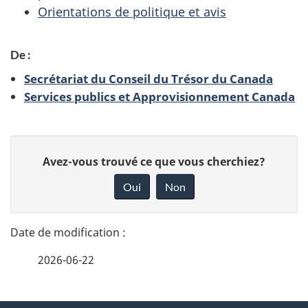
Orientations de politique et avis
De :
Secrétariat du Conseil du Trésor du Canada
Services publics et Approvisionnement Canada
D
D
Avez-vous trouvé ce que vous cherchiez?
é
o
Oui
Non
n
t
n
a
e
2026-06-22
i
z
v
l