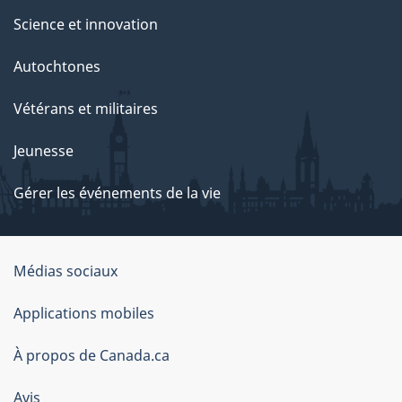
Science et innovation
Autochtones
Vétérans et militaires
Jeunesse
Gérer les événements de la vie
Organisation
Médias sociaux
du
Applications mobiles
gouvernement
du
À propos de Canada.ca
Canada
Avis