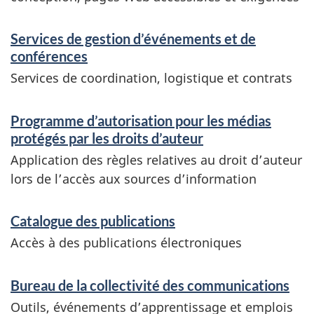
n
e
Services de gestion d’événements et de
m
conférences
e
Services de coordination, logistique et contrats
n
Programme d’autorisation pour les médias
t
protégés par les droits d’auteur
s
Application des règles relatives au droit d’auteur
l
lors de l’accès aux sources d’information
e
Catalogue des publications
s
Accès à des publications électroniques
p
l
Bureau de la collectivité des communications
u
Outils, événements d’apprentissage et emplois