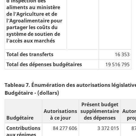
d’inspection des
aliments au ministère
de l’Agriculture et de
l’Agroalimentaire pour
partager les coûts du
système de soutien de
l’accès aux marchés
Total des transferts
16 353
Total des dépenses budgétaires
19 516 795
Tableau 7. Énumération des autorisations législative
Budgétaire - (dollars)
Présent budget
Autorisations
supplémentaire
Autor
Budgétaire
à ce jour
des dépenses
pro
Contributions
84 277 606
3 372 015
8
aux régimes