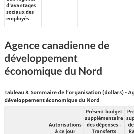
d’avantages
sociaux des
employés
Agence canadienne de
développement
économique du Nord
Tableau 8. Sommaire de l’organisation (dollars) - 
développement économique du Nord
Présent budget
Pr
supplémentaire
su
Autorisations
des dépenses -
de
à ce jour
Transferts
R