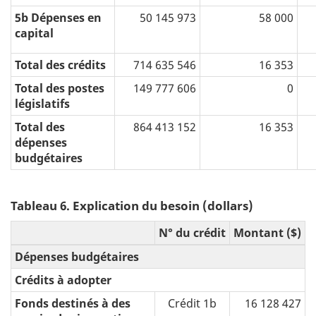
5b Dépenses en
50 145 973
58 000
capital
Total des crédits
714 635 546
16 353
Total des postes
149 777 606
0
législatifs
Total des
864 413 152
16 353
dépenses
budgétaires
Tableau 6. Explication du besoin (dollars)
N° du crédit
Montant ($)
Dépenses budgétaires
Crédits à adopter
Fonds destinés à des
Crédit 1b
16 128 427