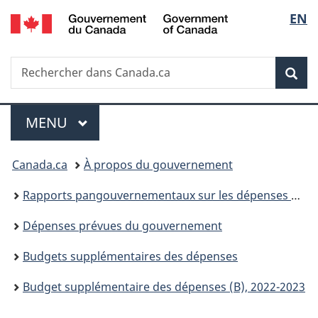
/
Sélec
EN
Passer
Passer
Passer
Government
au
à
à
de
of
contenu
«
la
Canada
Recherche
Rechercher
principal
Au
version
Rec
la
dans
sujet
HTML
Canada.ca
du
simplifiée
langu
Menu
gouvernement
MENU
PRINCIPAL
»
Vous
Canada.ca
À propos du gouvernement
êtes
Rapports pangouvernementaux sur les dépenses et les activités
ici :
Dépenses prévues du gouvernement
Budgets supplémentaires des dépenses
Budget supplémentaire des dépenses (B), 2022-2023