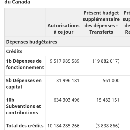
du Canada
Présent budget
Pr
supplémentaire
su
Autorisations
des dépenses -
de
à ce jour
Transferts
R
Dépenses budgétaires
Crédits
1b Dépenses de
9 517 985 589
(19 882 017)
fonctionnement
5b Dépenses en
31 996 181
561 000
capital
10b
634 303 496
15 482 151
Subventions et
contributions
Total des crédits
10 184 285 266
(3 838 866)