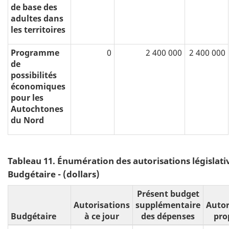
de base des
adultes dans
les territoires
Programme
0
2 400 000
2 400 000
de
possibilités
économiques
pour les
Autochtones
du Nord
Tableau 11. Énumération des autorisations législativ
Budgétaire - (dollars)
Présent budget
Autorisations
supplémentaire
Autor
Budgétaire
à ce jour
des dépenses
pro