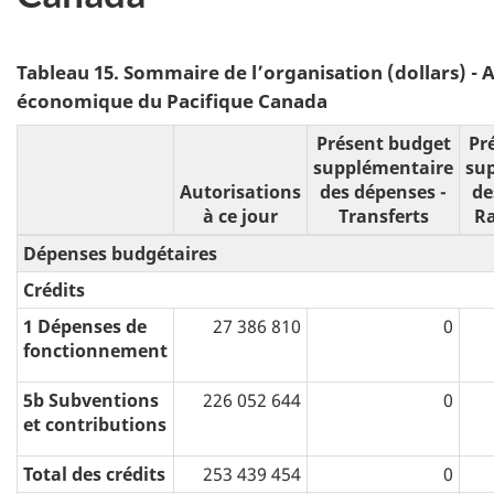
Tableau 15. Sommaire de l’organisation (dollars) 
économique du Pacifique Canada
Présent budget
Pr
supplémentaire
su
Autorisations
des dépenses -
de
à ce jour
Transferts
R
Dépenses budgétaires
Crédits
1 Dépenses de
27 386 810
0
fonctionnement
5b Subventions
226 052 644
0
et contributions
Total des crédits
253 439 454
0