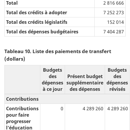
Total
2 816 666
Total des crédits à adopter
7 252 273
Total des crédits législatifs
152 014
Total des dépenses budgétaires
7 404 287
Tableau 10. Liste des paiements de transfert
(dollars)
Budgets
Budgets
des
Présent budget
des
dépenses
supplémentaire
dépenses
à ce jour
des dépenses
révisés
Contributions
Contributions
0
4 289 260
4 289 260
pour faire
progresser
l’éducation