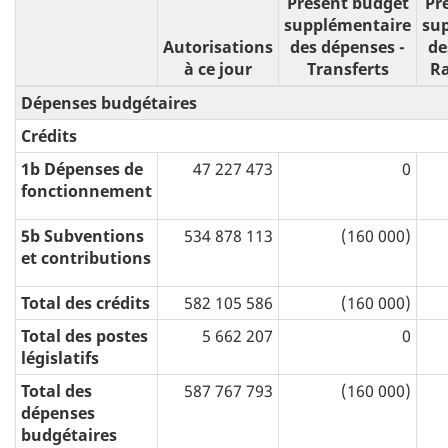
Présent budget
Pr
supplémentaire
su
Autorisations
des dépenses -
de
à ce jour
Transferts
R
Dépenses budgétaires
Crédits
1b Dépenses de
47 227 473
0
fonctionnement
5b Subventions
534 878 113
(160 000)
et contributions
Total des crédits
582 105 586
(160 000)
Total des postes
5 662 207
0
législatifs
Total des
587 767 793
(160 000)
dépenses
budgétaires