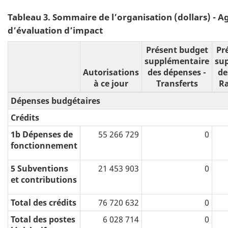
Tableau 3. Sommaire de l’organisation (dollars) - 
d’évaluation d’impact
Présent budget
Pr
supplémentaire
su
Autorisations
des dépenses -
de
à ce jour
Transferts
R
Dépenses budgétaires
Crédits
1b Dépenses de
55 266 729
0
fonctionnement
5 Subventions
21 453 903
0
et contributions
Total des crédits
76 720 632
0
Total des postes
6 028 714
0