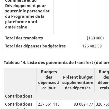
Commerce et du
Développement pour
soutenir le partenariat
du Programme de la
plateforme nord-
américaine
Total des transferts
(160 000)
Total des dépenses budgétaires
126 482 591
Tableau 14. Liste des paiements de transfert (dollar
Budgets
Budg
des
Présent budget
de
dépenses à
supplémentaire
dépen
ce jour
des dépenses
révi
Contributions
Contributions
237 661 115
83 089 177
320 75