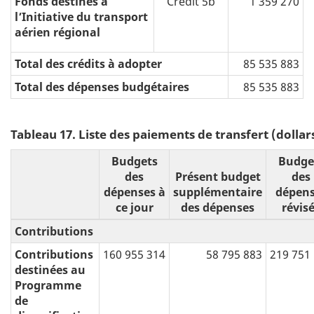
Fonds destinés à
Crédit 5b
1 359 270
l’Initiative du transport
aérien régional
Total des crédits à adopter
85 535 883
Total des dépenses budgétaires
85 535 883
Tableau 17. Liste des paiements de transfert (dollar
Budgets
Budge
des
Présent budget
des
dépenses à
supplémentaire
dépens
ce jour
des dépenses
révis
Contributions
Contributions
160 955 314
58 795 883
219 751
destinées au
Programme
de