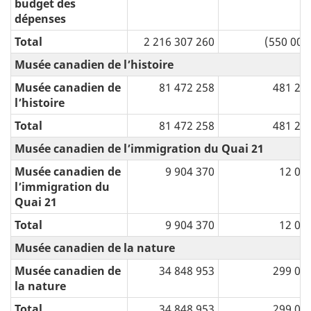
budget des
dépenses
Total
2 216 307 260
(550 000
Musée canadien de l’histoire
Musée canadien de
81 472 258
481 20
l’histoire
Total
81 472 258
481 20
Musée canadien de l’immigration du Quai 21
Musée canadien de
9 904 370
12 00
l’immigration du
Quai 21
Total
9 904 370
12 00
Musée canadien de la nature
Musée canadien de
34 848 953
299 09
la nature
Total
34 848 953
299 09