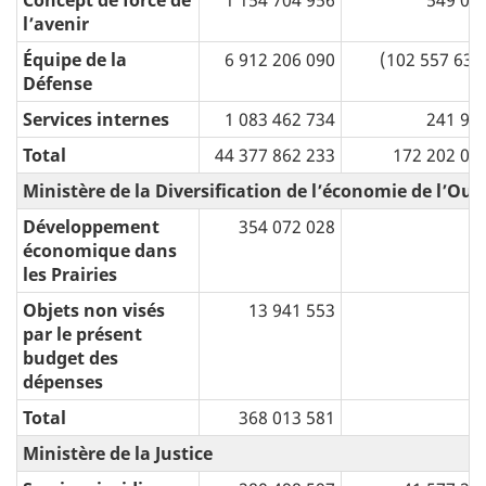
Concept de force de
1 154 704 956
549 04
lʼavenir
Équipe de la
6 912 206 090
(102 557 631
Défense
Services internes
1 083 462 734
241 91
Total
44 377 862 233
172 202 04
Ministère de la Diversification de l’économie de l’Ou
Développement
354 072 028
économique dans
les Prairies
Objets non visés
13 941 553
par le présent
budget des
dépenses
Total
368 013 581
Ministère de la Justice