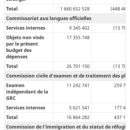
Total
1 660 652 528
(448 469
Commissariat aux langues officielles
Services internes
9 345 402
(13 700
Objets non visés
17 355 748
par le présent
budget des
dépenses
Total
26 701 150
(13 700
Commission civile d’examen et de traitement des plai
Examen
11 242 741
259 73
indépendant de la
GRC
Services internes
5 621 541
177 43
Total
16 864 282
437 17
Commission de l’immigration et du statut de réfugié