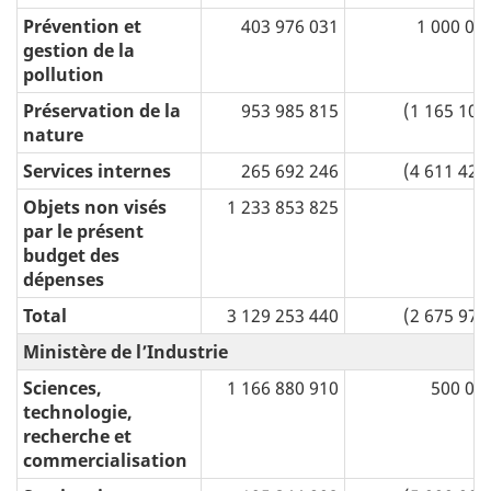
Prévention et
403 976 031
1 000 00
gestion de la
pollution
Préservation de la
953 985 815
(1 165 108
nature
Services internes
265 692 246
(4 611 422
Objets non visés
1 233 853 825
par le présent
budget des
dépenses
Total
3 129 253 440
(2 675 978
Ministère de l’Industrie
Sciences,
1 166 880 910
500 00
technologie,
recherche et
commercialisation