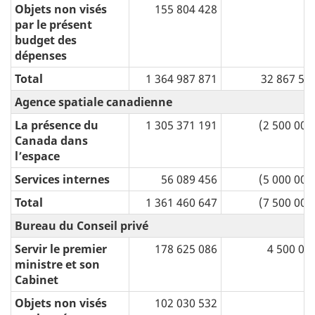
Objets non visés
155 804 428
par le présent
budget des
dépenses
Total
1 364 987 871
32 867 50
Agence spatiale canadienne
La présence du
1 305 371 191
(2 500 000
Canada dans
l’espace
Services internes
56 089 456
(5 000 000
Total
1 361 460 647
(7 500 000
Bureau du Conseil privé
Servir le premier
178 625 086
4 500 00
ministre et son
Cabinet
Objets non visés
102 030 532