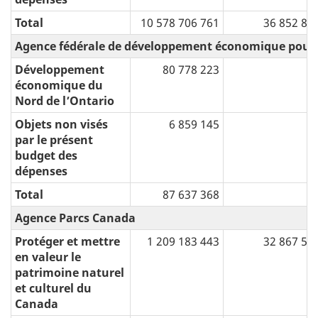
Total
10 578 706 761
36 852 80
Agence fédérale de développement économique pour l
Développement
80 778 223
économique du
Nord de l’Ontario
Objets non visés
6 859 145
par le présent
budget des
dépenses
Total
87 637 368
Agence Parcs Canada
Protéger et mettre
1 209 183 443
32 867 50
en valeur le
patrimoine naturel
et culturel du
Canada