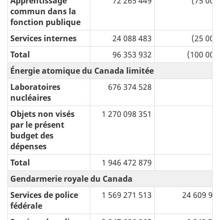
Apprentissage
72 265 449
(75 000
commun dans la
fonction publique
Services internes
24 088 483
(25 000
Total
96 353 932
(100 000
Énergie atomique du Canada limitée
Laboratoires
676 374 528
nucléaires
Objets non visés
1 270 098 351
par le présent
budget des
dépenses
Total
1 946 472 879
Gendarmerie royale du Canada
Services de police
1 569 271 513
24 609 97
fédérale