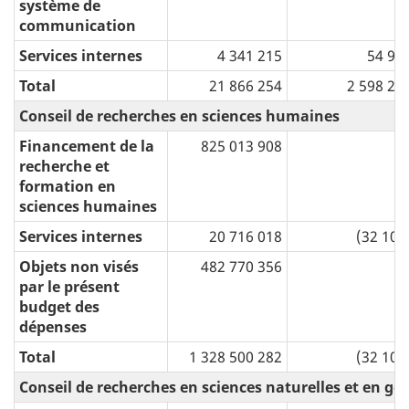
système de
communication
Services internes
4 341 215
54 97
Total
21 866 254
2 598 28
Conseil de recherches en sciences humaines
Financement de la
825 013 908
recherche et
formation en
sciences humaines
Services internes
20 716 018
(32 100
Objets non visés
482 770 356
par le présent
budget des
dépenses
Total
1 328 500 282
(32 100
Conseil de recherches en sciences naturelles et en gé