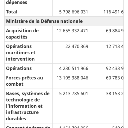
dépenses
Total
5 798 696 031
116 491 69
Ministère de la Défense nationale
Acquisition de
12 655 332 471
69 884 98
capacités
Opérations
22 470 369
12 713 48
maritimes et
intervention
Opérations
4 230 511 966
92 433 90
Forces prêtes au
13 105 388 046
60 783 05
combat
Bases, systèmes de
5 213 785 601
38 153 29
technologie de
lʼinformation et
infrastructure
durables