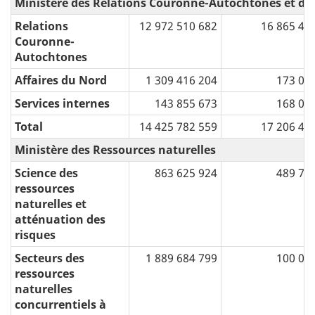
Ministère des Relations Couronne-Autochtones et des
Relations
12 972 510 682
16 865 40
Couronne-
Autochtones
Affaires du Nord
1 309 416 204
173 00
Services internes
143 855 673
168 00
Total
14 425 782 559
17 206 40
Ministère des Ressources naturelles
Science des
863 625 924
489 71
ressources
naturelles et
atténuation des
risques
Secteurs des
1 889 684 799
100 00
ressources
naturelles
concurrentiels à