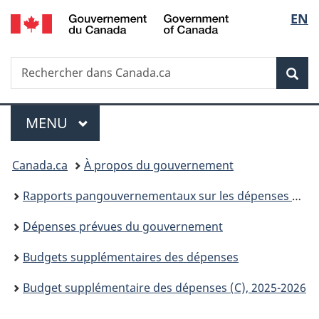
/
Sélec
EN
Passer
Passer
Passer
Government
au
à
à
de
of
contenu
«
la
Canada
Recherche
Rechercher
principal
Au
version
Rec
la
dans
sujet
HTML
Canada.ca
du
simplifiée
langu
Menu
gouvernement
MENU
PRINCIPAL
»
Vous
Canada.ca
À propos du gouvernement
êtes
Rapports pangouvernementaux sur les dépenses et les activités
ici :
Dépenses prévues du gouvernement
Budgets supplémentaires des dépenses
Budget supplémentaire des dépenses (C), 2025-2026