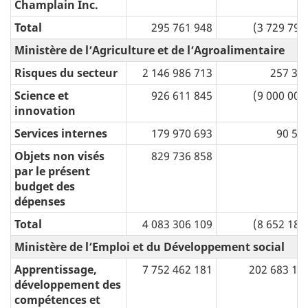
Champlain Inc.
Total
295 761 948
(3 729 791
Ministère de l’Agriculture et de l’Agroalimentaire
Risques du secteur
2 146 986 713
257 30
Science et
926 611 845
(9 000 000
innovation
Services internes
179 970 693
90 51
Objets non visés
829 736 858
par le présent
budget des
dépenses
Total
4 083 306 109
(8 652 185
Ministère de l’Emploi et du Développement social
Apprentissage,
7 752 462 181
202 683 18
développement des
compétences et