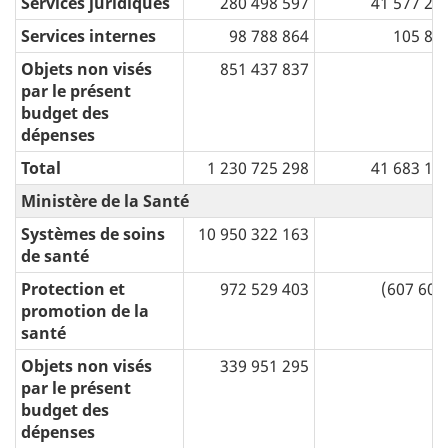
Services juridiques
280 498 597
41 577 29
Services internes
98 788 864
105 88
Objets non visés
851 437 837
par le présent
budget des
dépenses
Total
1 230 725 298
41 683 17
Ministère de la Santé
Systèmes de soins
10 950 322 163
de santé
Protection et
972 529 403
(607 604
promotion de la
santé
Objets non visés
339 951 295
par le présent
budget des
dépenses