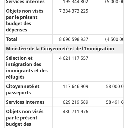
Services internes
195 344 802
(5 000 000
Objets non visés
7 334 373 225
par le présent
budget des
dépenses
Total
8 696 598 937
(4 500 000
Ministère de la Citoyenneté et de l’Immigration
Sélection et
4 621 117 557
intégration des
immigrants et des
réfugiés
Citoyenneté et
117 646 909
58 000 00
passeports
Services internes
629 219 589
58 491 69
Objets non visés
430 711 976
par le présent
budget des