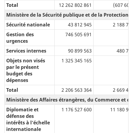
Total
12 262 802 861
(607 604
Ministère de la Sécurité publique et de la Protection ci
Sécurité nationale
43 812 945
2 188 74
Gestion des
746 505 691
urgences
Services internes
90 899 563
480 72
Objets non visés
1 325 345 165
par le présent
budget des
dépenses
Total
2 206 563 364
2 669 46
Ministère des Affaires étrangères, du Commerce et 
Diplomatie et
1 176 527 600
11 180 91
défense des
intérêts à l’échelle
internationale