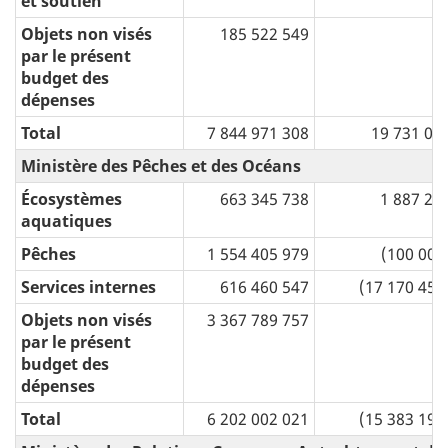
et soutien
Objets non visés
185 522 549
par le présent
budget des
dépenses
Total
7 844 971 308
19 731 00
Ministère des Pêches et des Océans
Écosystèmes
663 345 738
1 887 25
aquatiques
Pêches
1 554 405 979
(100 000
Services internes
616 460 547
(17 170 452
Objets non visés
3 367 789 757
par le présent
budget des
dépenses
Total
6 202 002 021
(15 383 196