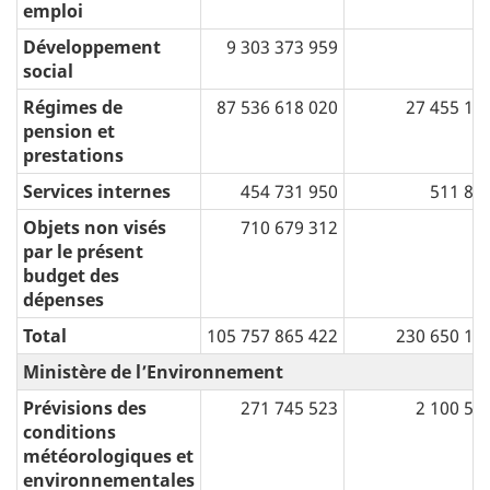
emploi
Développement
9 303 373 959
social
Régimes de
87 536 618 020
27 455 11
pension et
prestations
Services internes
454 731 950
511 83
Objets non visés
710 679 312
par le présent
budget des
dépenses
Total
105 757 865 422
230 650 13
Ministère de l’Environnement
Prévisions des
271 745 523
2 100 55
conditions
météorologiques et
environnementales