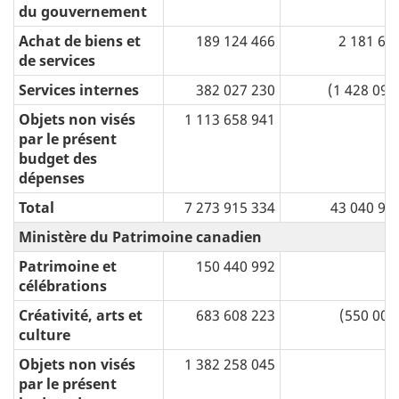
du gouvernement
Achat de biens et
189 124 466
2 181 67
de services
Services internes
382 027 230
(1 428 090
Objets non visés
1 113 658 941
par le présent
budget des
dépenses
Total
7 273 915 334
43 040 98
Ministère du Patrimoine canadien
Patrimoine et
150 440 992
célébrations
Créativité, arts et
683 608 223
(550 000
culture
Objets non visés
1 382 258 045
par le présent