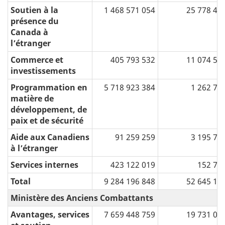
Soutien à la
1 468 571 054
25 778 46
présence du
Canada à
l’étranger
Commerce et
405 793 532
11 074 57
investissements
Programmation en
5 718 923 384
1 262 76
matière de
développement, de
paix et de sécurité
Aide aux Canadiens
91 259 259
3 195 77
à l’étranger
Services internes
423 122 019
152 70
Total
9 284 196 848
52 645 18
Ministère des Anciens Combattants
Avantages, services
7 659 448 759
19 731 00