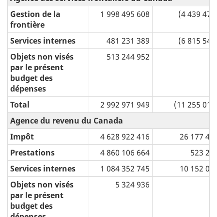
Gestion de la
1 998 495 608
(4 439 473
frontière
Services internes
481 231 389
(6 815 543
Objets non visés
513 244 952
par le présent
budget des
dépenses
Total
2 992 971 949
(11 255 016
Agence du revenu du Canada
Impôt
4 628 922 416
26 177 43
Prestations
4 860 106 664
523 29
Services internes
1 084 352 745
10 152 07
Objets non visés
5 324 936
par le présent
budget des
dépenses