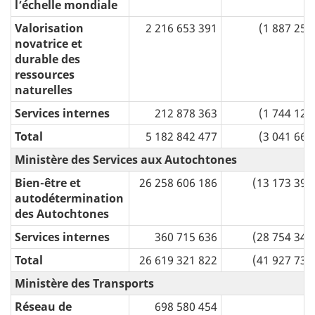
l’échelle mondiale
Valorisation
2 216 653 391
(1 887 256
novatrice et
durable des
ressources
naturelles
Services internes
212 878 363
(1 744 122
Total
5 182 842 477
(3 041 662
Ministère des Services aux Autochtones
Bien-être et
26 258 606 186
(13 173 395
autodétermination
des Autochtones
Services internes
360 715 636
(28 754 341
Total
26 619 321 822
(41 927 736
Ministère des Transports
Réseau de
698 580 454