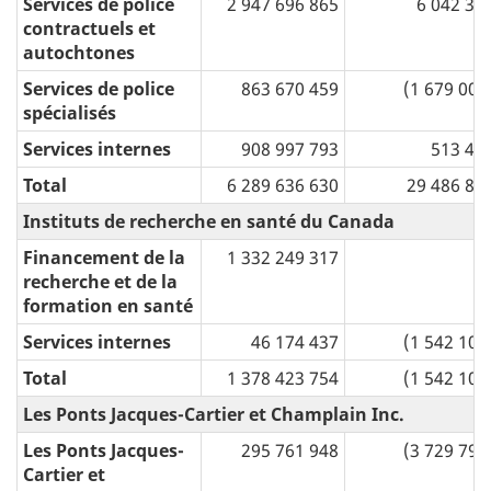
Services de police
2 947 696 865
6 042 38
contractuels et
autochtones
Services de police
863 670 459
(1 679 000
spécialisés
Services internes
908 997 793
513 47
Total
6 289 636 630
29 486 83
Instituts de recherche en santé du Canada
Financement de la
1 332 249 317
recherche et de la
formation en santé
Services internes
46 174 437
(1 542 100
Total
1 378 423 754
(1 542 100
Les Ponts Jacques-Cartier et Champlain Inc.
Les Ponts Jacques-
295 761 948
(3 729 791
Cartier et