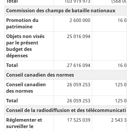
Total
103 919 973
(568 000
Commission des champs de bataille nationaux
Promotion du
2 600 000
16 00
patrimoine
Objets non visés
25 016 094
par le présent
budget des
dépenses
Total
27 616 094
16 00
Conseil canadien des normes
Conseil canadien
26 059 253
125 00
des normes
Total
26 059 253
125 00
Conseil de la radiodiffusion et des télécommunicati
Réglementer et
17 525 039
2 543 31
surveiller le