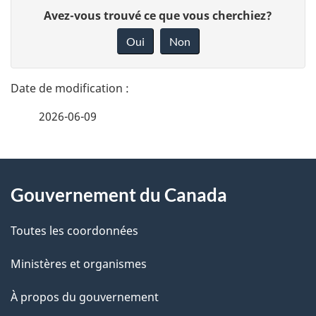
D
D
Avez-vous trouvé ce que vous cherchiez?
é
o
Oui
Non
n
t
n
a
e
2026-06-09
i
z
v
l
o
À
s
t
Gouvernement du Canada
propos
r
d
de
e
Toutes les coordonnées
e
r
ce
Ministères et organismes
l
é
site
t
À propos du gouvernement
a