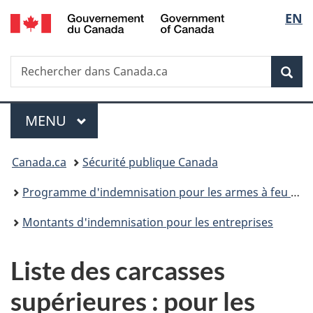
/
Sélec
EN
Passer
Passer
Passer
Government
au
à
à
de
of
contenu
«
la
Canada
Recherche
Rechercher
principal
Au
version
Rec
la
dans
sujet
HTML
Canada.ca
du
simplifiée
langu
Menu
gouvernement
MENU
PRINCIPAL
»
Vous
Canada.ca
Sécurité publique Canada
êtes
Programme d'indemnisation pour les armes à feu de style arme d'assaut
ici :
Montants d'indemnisation pour les entreprises
Liste des carcasses
supérieures : pour les