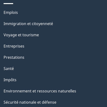
r
p
o
Thèmes
Emplois
a
a
et
c
Immigration et citoyenneté
g
sujets
t
Voyage et tourisme
e
i
o
Entreprises
n
Prestations
s
u
Santé
r
Impôts
c
e
Environnement et ressources naturelles
t
Sécurité nationale et défense
t