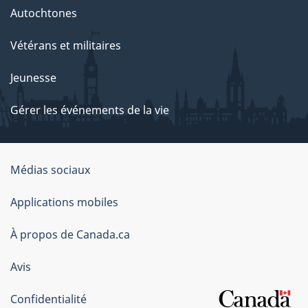
Autochtones
Vétérans et militaires
Jeunesse
Gérer les événements de la vie
Organisation
Médias sociaux
du
Applications mobiles
gouvernement
du
À propos de Canada.ca
Canada
Avis
Confidentialité