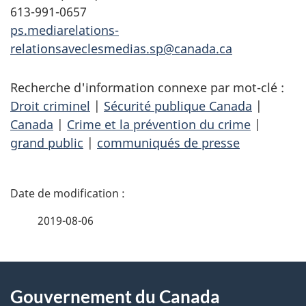
613-991-0657
ps.mediarelations-
relationsaveclesmedias.sp@canada.ca
Recherche d'information connexe par mot-clé :
Droit criminel
|
Sécurité publique Canada
|
Canada
|
Crime et la prévention du crime
|
grand public
|
communiqués de presse
D
é
2019-08-06
t
À
a
Gouvernement du Canada
propos