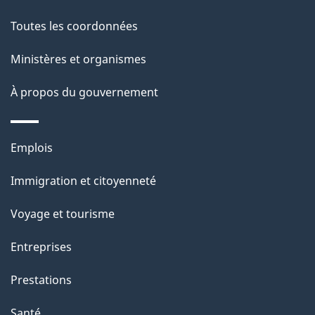
i
de
l
Toutes les coordonnées
ce
s
Ministères et organismes
site
d
À propos du gouvernement
e
l
Thèmes
Emplois
et
a
Immigration et citoyenneté
sujets
p
Voyage et tourisme
a
Entreprises
g
Prestations
e
Santé