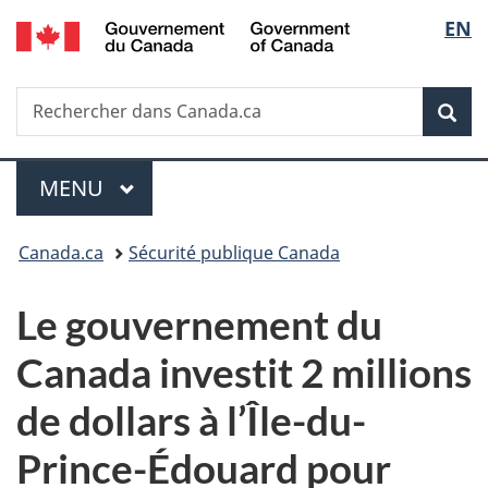
/
Sélec
EN
Passer
Passer
Passer
Government
au
à
à
de
of
contenu
«
la
Canada
Recherche
Rechercher
principal
Au
version
Rec
la
dans
sujet
HTML
Canada.ca
du
simplifiée
langu
Menu
gouvernement
MENU
PRINCIPAL
»
Vous
Canada.ca
Sécurité publique Canada
êtes
Le gouvernement du
ici :
Canada investit 2 millions
de dollars à l’Île-du-
Prince-Édouard pour