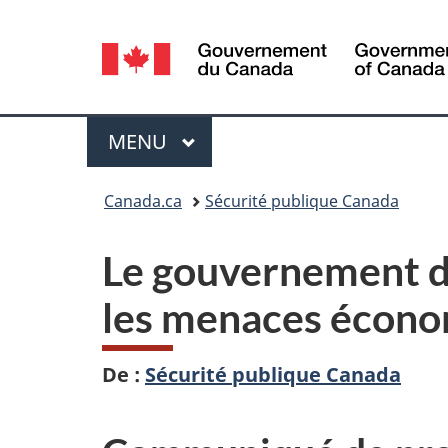
Sélection
de
la
Menu
MENU
PRINCIPAL
langue
Vous
Canada.ca
Sécurité publique Canada
êtes
Le gouvernement du
ici :
les menaces économ
De :
Sécurité publique Canada