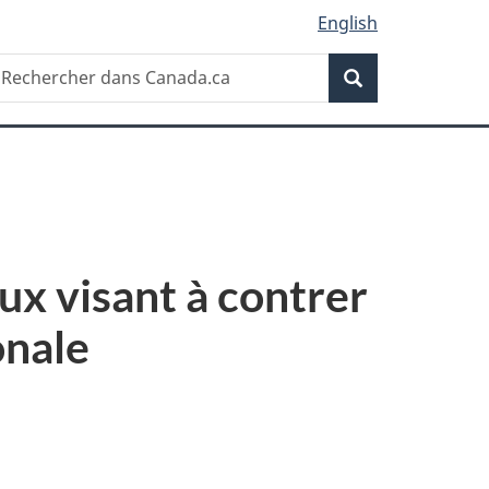
English
Recherche
echercher
Recherche
ans
anada.ca
x visant à contrer
onale