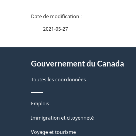
D
é
2021-05-27
t
À
a
Gouvernement du Canada
propos
i
de
Toutes les coordonnées
l
ce
s
Thèmes
Emplois
site
d
et
Immigration et citoyenneté
sujets
e
Voyage et tourisme