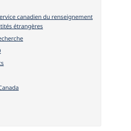
Service canadien du renseignement
ntités étrangères
echerche
9
ts
 Canada