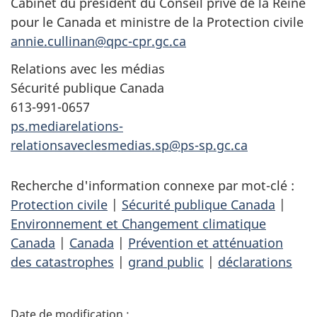
Cabinet du président du Conseil privé de la Reine
pour le Canada et ministre de la Protection civile
annie.cullinan@qpc-cpr.gc.ca
Relations avec les médias
Sécurité publique Canada
613-991-0657
ps.mediarelations-
relationsaveclesmedias.sp@ps-sp.gc.ca
Recherche d'information connexe par mot-clé :
Protection civile
|
Sécurité publique Canada
|
Environnement et Changement climatique
Canada
|
Canada
|
Prévention et atténuation
des catastrophes
|
grand public
|
déclarations
D