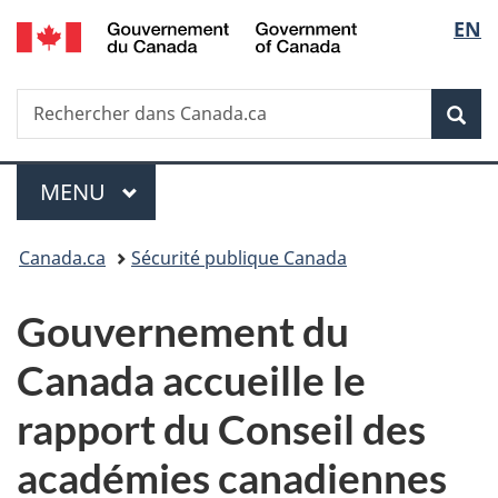
/
Sélec
EN
Passer
Passer
Passer
Government
au
à
à
de
of
contenu
«
la
Canada
Recherche
Rechercher
principal
Au
version
Rec
la
dans
sujet
HTML
Canada.ca
du
simplifiée
langu
Menu
gouvernement
MENU
PRINCIPAL
»
Vous
Canada.ca
Sécurité publique Canada
êtes
Gouvernement du
ici :
Canada accueille le
rapport du Conseil des
académies canadiennes