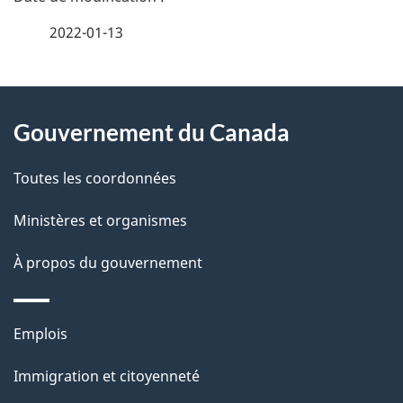
é
2022-01-13
t
À
a
Gouvernement du Canada
propos
i
de
l
Toutes les coordonnées
ce
s
Ministères et organismes
site
d
À propos du gouvernement
e
l
Thèmes
Emplois
et
a
Immigration et citoyenneté
sujets