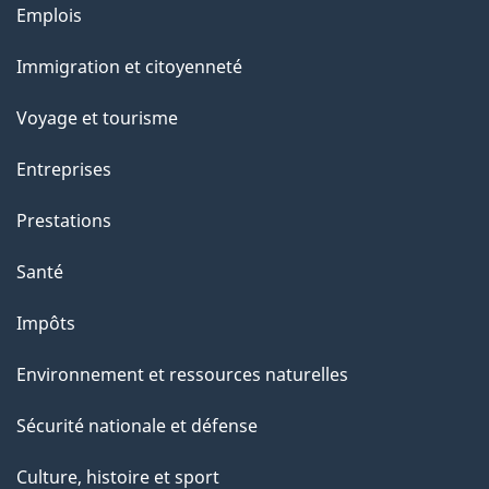
l
Thèmes
Emplois
et
a
Immigration et citoyenneté
sujets
p
Voyage et tourisme
a
Entreprises
g
Prestations
e
Santé
Impôts
Environnement et ressources naturelles
Sécurité nationale et défense
Culture, histoire et sport