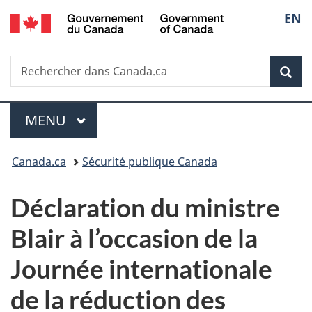
/
Sélec
EN
Passer
Passer
Passer
Government
au
à
à
de
of
contenu
«
la
Canada
Recherche
Rechercher
principal
Au
version
Rec
la
dans
sujet
HTML
Canada.ca
du
simplifiée
langu
Menu
gouvernement
MENU
PRINCIPAL
»
Vous
Canada.ca
Sécurité publique Canada
êtes
Déclaration du ministre
ici :
Blair à l’occasion de la
Journée internationale
de la réduction des