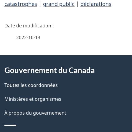
catastrophes
|
grand public
|
déclarations
D
é
2022-10-13
t
À
a
Gouvernement du Canada
propos
i
de
l
Toutes les coordonnées
ce
s
Ministères et organismes
site
d
À propos du gouvernement
e