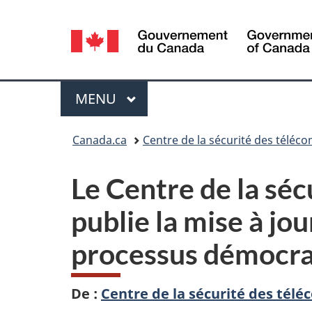
Sélection
de
la
Menu
MENU
PRINCIPAL
langue
Vous
Canada.ca
Centre de la sécurité des télé
êtes
Le Centre de la sé
ici :
publie la mise à jo
processus démocra
De :
Centre de la sécurité des té