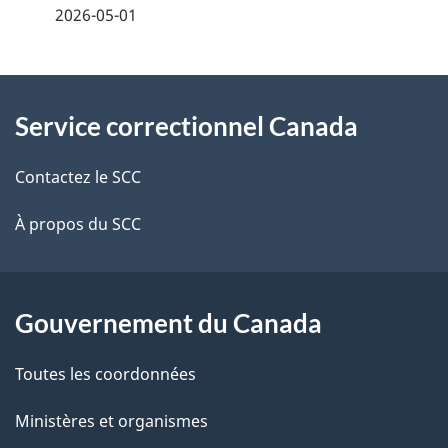
é
2026-05-01
t
À
a
Service correctionnel Canada
propos
i
de
l
Contactez le SCC
ce
s
À propos du SCC
site
d
e
Gouvernement du Canada
l
Toutes les coordonnées
a
Ministères et organismes
p