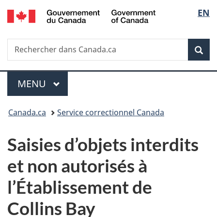
/
Sélec
EN
Passer
Passer
Passer
Government
au
à
à
de
of
contenu
«
la
Canada
Recherche
Rechercher
principal
Au
version
Rec
la
dans
sujet
HTML
Canada.ca
du
simplifiée
langu
Menu
gouvernement
MENU
PRINCIPAL
»
Vous
Canada.ca
Service correctionnel Canada
êtes
Saisies d’objets interdits
ici :
et non autorisés à
l’Établissement de
Collins Bay