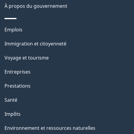
À propos du gouvernement
a
g
Thèmes
Emplois
e
et
Immigration et citoyenneté
sujets
Voyage et tourisme
Entreprises
Prestations
Santé
Impôts
Environnement et ressources naturelles