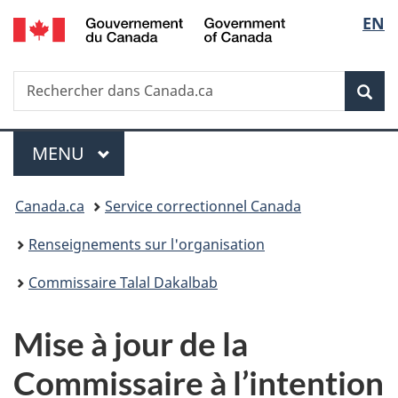
/
Sélec
EN
Passer
Passer
Passer
Government
au
à
à
de
of
contenu
«
la
Canada
Recherche
Rechercher
principal
Au
version
Rec
la
dans
sujet
HTML
Canada.ca
du
simplifiée
langu
Menu
gouvernement
MENU
PRINCIPAL
»
Vous
Canada.ca
Service correctionnel Canada
êtes
Renseignements sur l'organisation
ici :
Commissaire Talal Dakalbab
Mise à jour de la
Commissaire à l’intention