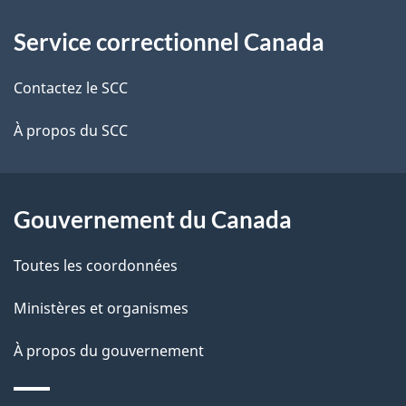
À
a
Service correctionnel Canada
propos
i
de
l
Contactez le SCC
ce
s
À propos du SCC
site
d
e
Gouvernement du Canada
l
Toutes les coordonnées
a
Ministères et organismes
p
À propos du gouvernement
a
g